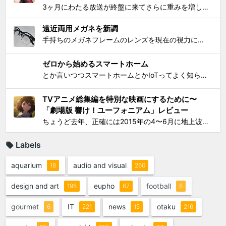
3ヶ月にわたる放送が終盤に来てさらに重みを増して、それをどう自分なりに消化してテキストとして残せばいいかを考えてたら数週間が経過してました。難関である関西大会を前に北宇治高校吹奏楽部とその部長でひとりのユーフォニアム奏者でもある黄前久美子という人物に「史上最大の危機」が訪れたのが...
遠近両用メガネを新調
手持ちのメガネフレームのレンズを現在の視力に合わせて総入れ替えしてから気になり始めた手元を見るときの違和感が特にこの1年で増したので、思い切って遠近両用メガネを新調した。要するにアラフィフにふさわしく老眼が進んで近くが見えづらくなったので、道具でサポートせねばならなくなったわけで...
ゼロから始めるスマートホーム
とか言いつつスマートホームとかIoTってよく知らんけど、おもしろ電気小物を活用して家電生活をもっとエンジョイしちゃおう！というわけで初歩的なものからIT系ガジェットまで一気に紹介して使い方の提案をしようと思う。 0）アナログ的なもの：リモコンコンセント、タイマーつきコンセント...
TVアニメ総集編を特別な映画にするために〜
「劇場版 響け！ユーフォニアム」レビュー
ちょうど去年、正確には2015年の4〜6月に地上波放映されたTVシリーズアニメ「響け！ユーフォニアム」（以下TV版）に思いっきりハマって遂には舞台となった宇治への「聖地巡礼」まで敢行してしまったのは、このブログでご報告してきた通り。過去のあれこれを知りたい方は以下をどうぞ： ...
Labels
aquarium
audio and visual
18
260
design and art
eupho
football
198
67
6
gourmet
IT
news
otaku
6
221
15
216