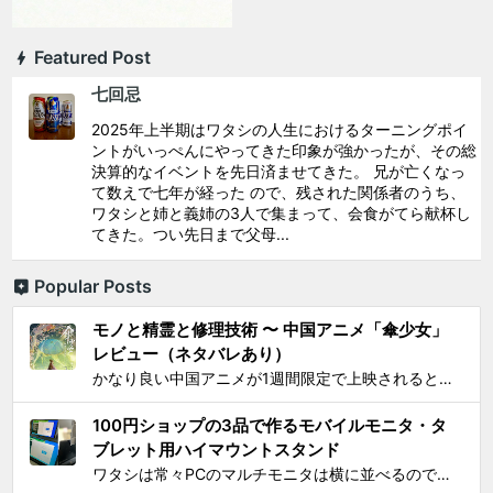
Featured Post
七回忌
2025年上半期はワタシの人生におけるターニングポイ
ントがいっぺんにやってきた印象が強かったが、その総
決算的なイベントを先日済ませてきた。 兄が亡くなっ
て数えで七年が経った ので、残された関係者のうち、
ワタシと姉と義姉の3人で集まって、会食がてら献杯し
てきた。つい先日まで父母...
Popular Posts
モノと精霊と修理技術 〜 中国アニメ「傘少女」
レビュー（ネタバレあり）
かなり良い中国アニメが1週間限定で上映されるとSNS上で見かけ、それがたまたま通勤圏内の映画館だったし、なにより「 羅小黒戦記 」で食らった衝撃を忘れることはできないので、 映画『傘少女 ー精霊たちの物語ー』 を見てきた。 いかにも中国アニメと思わせるプロローグからタイトルが...
100円ショップの3品で作るモバイルモニタ・タ
ブレット用ハイマウントスタンド
ワタシは常々PCのマルチモニタは横に並べるのではなく縦に積み重ねろと主張してきたわけですが 📺📺 ← こうじゃなくて 📺 ← 📺 ← こう！ ノートPCの画面上部にモバイルモニター・タブレットをこのように配置するスタンドを探しても一長一短なので、100円ショ...