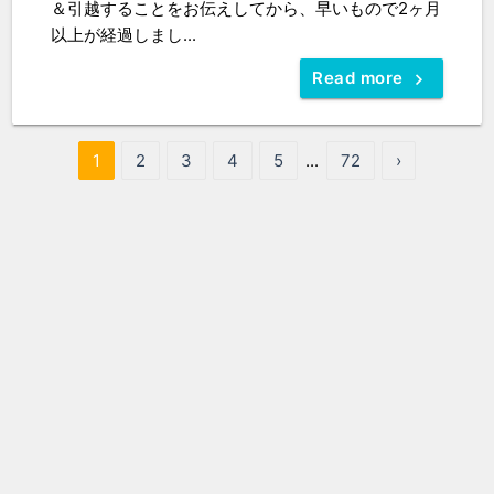
＆引越することをお伝えしてから、早いもので2ヶ月
以上が経過しまし...
Read more
1
2
3
4
5
...
72
›