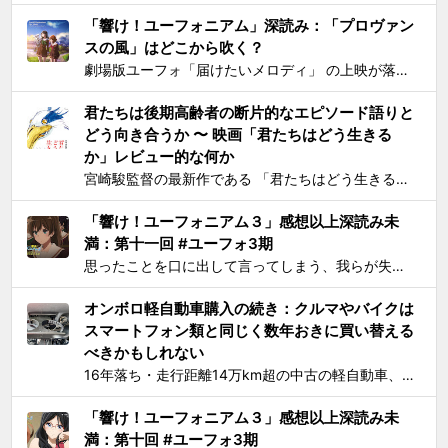
「響け！ユーフォニアム」深読み：「プロヴァン
スの風」はどこから吹く？
劇場版ユーフォ「届けたいメロディ」 の上映が落ち着いてきたので、そろそろ久美子が高校1年生時代の話をするのもおしまいにする頃合いと見て小ネタを投下。 原作小説とは違ってアニメ版では、課題曲：「プロヴァンスの風」、自由曲「三日月の舞」となっているのは皆さんご存知の通り。「...
君たちは後期高齢者の断片的なエピソード語りと
どう向き合うか 〜 映画「君たちはどう生きる
か」レビュー的な何か
宮崎駿監督の最新作である 「君たちはどう生きるか」 を、封切初日のちょうど先週に見た。 個人的には、アニメとしては楽しめたけど物語はつまらないと感じた。エンドクレジットのプロデューサー欄に実の息子である宮崎吾朗氏の名前が載ってて最悪とも思ったりしたのだが、見た直後に呟いたこと...
「響け！ユーフォニアム３」感想以上深読み未
満：第十一回 #ユーフォ3期
思ったことを口に出して言ってしまう、我らが失言王たる黄前久美子がまたもやブチかましてくれました。 「変ですよね、学校の吹奏楽って」 リアルな吹奏楽の世界では一種の禁句めいた話題らしいところまで切り込んでくるあたり、ユーフォ3の覚悟の程が再確認できます。 それはともかく久...
オンボロ軽自動車購入の続き：クルマやバイクは
スマートフォン類と同じく数年おきに買い替える
べきかもしれない
16年落ち・走行距離14万km超の中古の軽自動車、2006年式スズキKeiワークス（HN22S型）の2WD・MT版を買った のが1ヶ月とちょっと前、あれこれと手を加えては都度Twitterに報告していたが、購入当初に予定していたモデファイがだいたい落ち着いたので中間報告と、いじっ...
「響け！ユーフォニアム３」感想以上深読み未
満：第十回 #ユーフォ3期