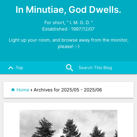
In Minutiae, God Dwells.
For short, " I. M. G. D. "
Established : 1997/12/07
Light up your room, and browse away from the monitor,
please! :-)
search
close
keyboard_arrow_up
Top
Home
›
Archives for 2025/05 - 2025/06