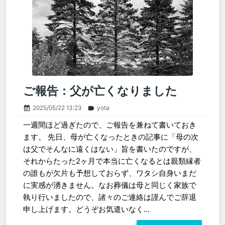
ご報告：父が亡くなりました
2025/05/22 13:23
yota
event_note
label
一週間ほど過ぎたので、ご報告を兼ねて書いておき
ます。 先日、母が亡くなったときの記事に「母の次
は父でそんなに遠くはない」旨を書いたのですが、
それからたった2ヶ月で本当に亡くなるとは親類縁者
の誰もが欠片も予想しておらず、ワタシ自身いまだ
に実感が湧きません。なお葬儀は母と同じく家族で
執り行いましたので、諸々のご連絡は謹んでご辞退
申し上げます。どうぞお気遣いなく...