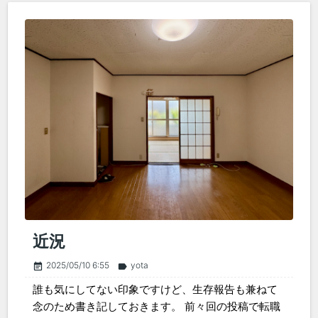
近況
2025/05/10 6:55
yota
event_note
label
誰も気にしてない印象ですけど、生存報告も兼ねて
念のため書き記しておきます。 前々回の投稿で転職