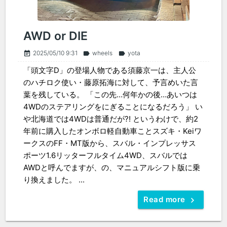
AWD or DIE
2025/05/10 9:31
wheels
yota
event_note
label
label
「頭文字D」の登場人物である須藤京一は、主人公
のハチロク使い・藤原拓海に対して、予言めいた言
葉を残している。 「この先…何年かの後…あいつは
4WDのステアリングをにぎることになるだろう」 い
や北海道では4WDは普通だが?! というわけで、約2
年前に購入したオンボロ軽自動車ことスズキ・Keiワ
ークスのFF・MT版から、スバル・インプレッサス
ポーツ1.6リッターフルタイム4WD、スバルでは
AWDと呼んでますが、の、マニュアルシフト版に乗
り換えました。 ...
Read more