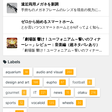
遠近両用メガネを新調
手持ちのメガネフレームのレンズを現在の視力に合わせて総入れ替えしてから気になり始めた手元を見るときの違和感が特にこの1年で増したので、思い切って遠近両用メガネを新調した。要するにアラフィフにふさわしく老眼が進んで近くが見えづらくなったので、道具でサポートせねばならなくなったわけで...
ゼロから始めるスマートホーム
とか言いつつスマートホームとかIoTってよく知らんけど、おもしろ電気小物を活用して家電生活をもっとエンジョイしちゃおう！というわけで初歩的なものからIT系ガジェットまで一気に紹介して使い方の提案をしようと思う。 0）アナログ的なもの：リモコンコンセント、タイマーつきコンセント...
「劇場版 響け！ユーフォニアム～誓いのフィナ
ーレ～」レビュー：音楽編（超ネタバレあり）
「劇場版 響け！ユーフォニアム～誓いのフィナーレ～」レビューシリーズの最後は、 総論 と 作画編 に続いて音楽編。これまでの記事ではいささかシビアな見方をしてきたが、音楽は、これまでと同様の上質さでもって我々を楽しませてくれたと思う。 「ユーフォ」シリーズは、極めてすぐれた音...
Labels
aquarium
audio and visual
18
260
design and art
eupho
football
198
67
6
gourmet
IT
news
otaku
6
221
15
216
sports
vocaloid
wheels
12
135
30