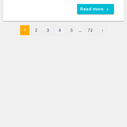
Read more
1
2
3
4
5
...
72
›