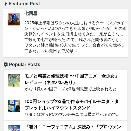
Featured Post
七回忌
2025年上半期はワタシの人生におけるターニングポイ
ントがいっぺんにやってきた印象が強かったが、その総
決算的なイベントを先日済ませてきた。 兄が亡くなっ
て数えで七年が経った ので、残された関係者のうち、
ワタシと姉と義姉の3人で集まって、会食がてら献杯し
てきた。つい先日まで父母...
Popular Posts
モノと精霊と修理技術 〜 中国アニメ「傘少女」
レビュー（ネタバレあり）
かなり良い中国アニメが1週間限定で上映されるとSNS上で見かけ、それがたまたま通勤圏内の映画館だったし、なにより「 羅小黒戦記 」で食らった衝撃を忘れることはできないので、 映画『傘少女 ー精霊たちの物語ー』 を見てきた。 いかにも中国アニメと思わせるプロローグからタイトルが...
100円ショップの3品で作るモバイルモニタ・タ
ブレット用ハイマウントスタンド
ワタシは常々PCのマルチモニタは横に並べるのではなく縦に積み重ねろと主張してきたわけですが 📺📺 ← こうじゃなくて 📺 ← 📺 ← こう！ ノートPCの画面上部にモバイルモニター・タブレットをこのように配置するスタンドを探しても一長一短なので、100円ショ...
「響け！ユーフォニアム」深読み：「プロヴァン