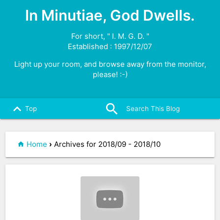
In Minutiae, God Dwells.
For short, " I. M. G. D. "
Established : 1997/12/07
Light up your room, and browse away from the monitor,
please! :-)
search
close
keyboard_arrow_up
Top
Home
›
Archives for 2018/09 - 2018/10