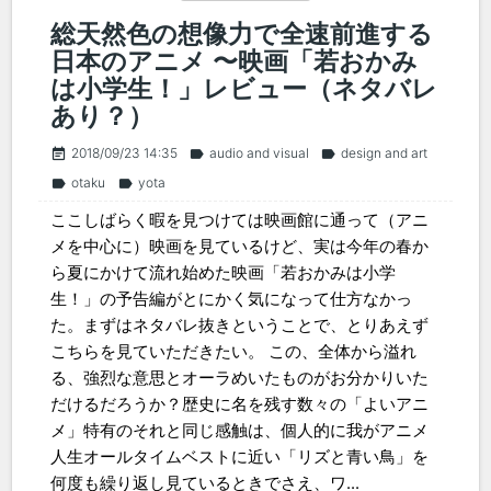
総天然色の想像力で全速前進する
日本のアニメ 〜映画「若おかみ
は小学生！」レビュー（ネタバレ
あり？）
2018/09/23 14:35
audio and visual
design and art
event_note
label
label
otaku
yota
label
label
ここしばらく暇を見つけては映画館に通って（アニ
メを中心に）映画を見ているけど、実は今年の春か
ら夏にかけて流れ始めた映画「若おかみは小学
生！」の予告編がとにかく気になって仕方なかっ
た。まずはネタバレ抜きということで、とりあえず
こちらを見ていただきたい。 この、全体から溢れ
る、強烈な意思とオーラめいたものがお分かりいた
だけるだろうか？歴史に名を残す数々の「よいアニ
メ」特有のそれと同じ感触は、個人的に我がアニメ
人生オールタイムベストに近い「リズと青い鳥」を
何度も繰り返し見ているときでさえ、ワ...