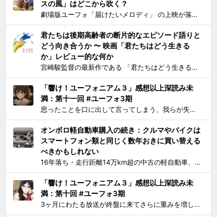
スの風」はどこから吹く？
劇場版ユーフォ「届けたいメロディ」 の上映が落ち着いてきたので、そろそろ久美子が高校1年生時代の話をするのもおしまいにする頃合いと見て小ネタを投下。 原作小説とは違ってアニメ版では、課題曲：「プロヴァンスの風」、自由曲「三日月の舞」となっているのは皆さんご存知の通り。「...
君たちは後期高齢者の断片的なエピソード語りと
どう向き合うか 〜 映画「君たちはどう生きる
か」レビュー的な何か
宮崎駿監督の最新作である 「君たちはどう生きるか」 を、封切初日のちょうど先週に見た。 個人的には、アニメとしては楽しめたけど物語はつまらないと感じた。エンドクレジットのプロデューサー欄に実の息子である宮崎吾朗氏の名前が載ってて最悪とも思ったりしたのだが、見た直後に呟いたこと...
「響け！ユーフォニアム３」感想以上深読み未
満：第十一回 #ユーフォ3期
思ったことを口に出して言ってしまう、我らが失言王たる黄前久美子がまたもやブチかましてくれました。 「変ですよね、学校の吹奏楽って」 リアルな吹奏楽の世界では一種の禁句めいた話題らしいところまで切り込んでくるあたり、ユーフォ3の覚悟の程が再確認できます。 それはともかく久...
オンボロ軽自動車購入の続き：クルマやバイクは
スマートフォン類と同じく数年おきに買い替える
べきかもしれない
16年落ち・走行距離14万km超の中古の軽自動車、2006年式スズキKeiワークス（HN22S型）の2WD・MT版を買った のが1ヶ月とちょっと前、あれこれと手を加えては都度Twitterに報告していたが、購入当初に予定していたモデファイがだいたい落ち着いたので中間報告と、いじっ...
「響け！ユーフォニアム３」感想以上深読み未
満：第十回 #ユーフォ3期
3ヶ月にわたる放送が終盤に来てさらに重みを増して、それをどう自分なりに消化してテキストとして残せばいいかを考えてたら数週間が経過してました。難関である関西大会を前に北宇治高校吹奏楽部とその部長でひとりのユーフォニアム奏者でもある黄前久美子という人物に「史上最大の危機」が訪れたのが...