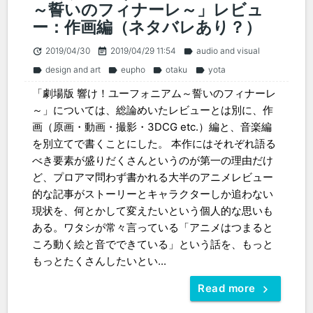
～誓いのフィナーレ～」レビュ
ー：作画編（ネタバレあり？）
2019/04/30
2019/04/29 11:54
audio and visual
update
event_note
label
design and art
eupho
otaku
yota
label
label
label
label
「劇場版 響け！ユーフォニアム～誓いのフィナーレ
～」については、総論めいたレビューとは別に、作
画（原画・動画・撮影・3DCG etc.）編と、音楽編
を別立てで書くことにした。 本作にはそれぞれ語る
べき要素が盛りだくさんというのが第一の理由だけ
ど、プロアマ問わず書かれる大半のアニメレビュー
的な記事がストーリーとキャラクターしか追わない
現状を、何とかして変えたいという個人的な思いも
ある。ワタシが常々言っている「アニメはつまると
ころ動く絵と音でできている」という話を、もっと
もっとたくさんしたいとい...
Read more