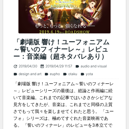
「劇場版 響け！ユーフォニアム
～誓いのフィナーレ～」レビュ
ー：音楽編（超ネタバレあり）
2019/04/30
2019/04/29 11:57
audio and visual
update
event_note
label
design and art
eupho
otaku
yota
label
label
label
label
「劇場版 響け！ユーフォニアム～誓いのフィナーレ
～」レビューシリーズの最後は、総論と作画編に続
いて音楽編。これまでの記事ではいささかシビアな
見方をしてきたが、音楽は、これまでと同様の上質
さでもって我々を楽しませてくれたと思う。 「ユー
フォ」シリーズは、極めてすぐれた音楽映画であ
る。 「誓いのフィナーレ」のレビューを3本立てで