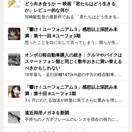
どう向き合うか 〜 映画「君たちはどう生きる
か」レビュー的な何か
宮崎駿監督の最新作である 「君たちはどう生きるか」 を、封切初日のちょうど先週に見た。 個人的には、アニメとしては楽しめたけど物語はつまらないと感じた。エンドクレジットのプロデューサー欄に実の息子である宮崎吾朗氏の名前が載ってて最悪とも思ったりしたのだが、見た直後に呟いたこと...
「響け！ユーフォニアム３」感想以上深読み未
満：第十一回 #ユーフォ3期
思ったことを口に出して言ってしまう、我らが失言王たる黄前久美子がまたもやブチかましてくれました。 「変ですよね、学校の吹奏楽って」 リアルな吹奏楽の世界では一種の禁句めいた話題らしいところまで切り込んでくるあたり、ユーフォ3の覚悟の程が再確認できます。 それはともかく久...
オンボロ軽自動車購入の続き：クルマやバイクは
スマートフォン類と同じく数年おきに買い替える
べきかもしれない
16年落ち・走行距離14万km超の中古の軽自動車、2006年式スズキKeiワークス（HN22S型）の2WD・MT版を買った のが1ヶ月とちょっと前、あれこれと手を加えては都度Twitterに報告していたが、購入当初に予定していたモデファイがだいたい落ち着いたので中間報告と、いじっ...
「響け！ユーフォニアム３」感想以上深読み未
満：第十回 #ユーフォ3期
3ヶ月にわたる放送が終盤に来てさらに重みを増して、それをどう自分なりに消化してテキストとして残せばいいかを考えてたら数週間が経過してました。難関である関西大会を前に北宇治高校吹奏楽部とその部長でひとりのユーフォニアム奏者でもある黄前久美子という人物に「史上最大の危機」が訪れたのが...
遠近両用メガネを新調
手持ちのメガネフレームのレンズを現在の視力に合わせて総入れ替えしてから気になり始めた手元を見るときの違和感が特にこの1年で増したので、思い切って遠近両用メガネを新調した。要するにアラフィフにふさわしく老眼が進んで近くが見えづらくなったので、道具でサポートせねばならなくなったわけで...