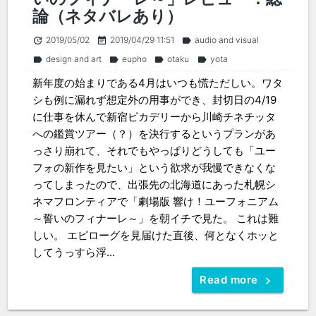
論（ネタバレあり）
2019/05/02
2019/04/29 11:51
audio and visual
update
event_note
label
design and art
eupho
otaku
yota
label
label
label
label
新年度の始まりである4月はいつも慌ただしい。ワタ
シも例に漏れず想定外の用事ができ、封切日の4/19
に仕事を休んで新宿ピカデリーから川崎チネチッタ
への鑑賞ツアー（？）を決行するというプランがあ
っさり崩れて、それでもやっぱりどうしても「ユー
フォの新作を見たい」という欲求が我慢できなくな
ってしまったので、出張先の北海道にあった札幌シ
ネマフロンティアで「劇場版 響け！ユーフォニアム
～誓いのフィナーレ～」を朝イチで見た。 これは難
しい。 エピローグを見届けた直後、何となくホッと
してうっすら浮...
Read more