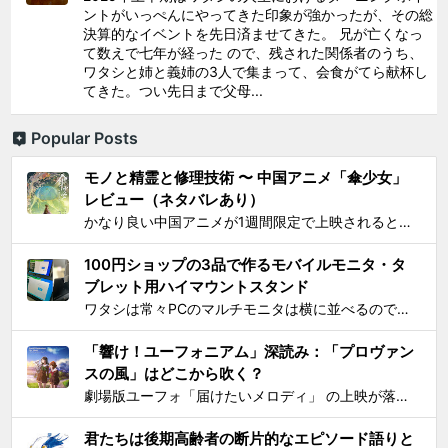
ントがいっぺんにやってきた印象が強かったが、その総
決算的なイベントを先日済ませてきた。 兄が亡くなっ
て数えで七年が経った ので、残された関係者のうち、
ワタシと姉と義姉の3人で集まって、会食がてら献杯し
てきた。つい先日まで父母...
Popular Posts
モノと精霊と修理技術 〜 中国アニメ「傘少女」
レビュー（ネタバレあり）
かなり良い中国アニメが1週間限定で上映されるとSNS上で見かけ、それがたまたま通勤圏内の映画館だったし、なにより「 羅小黒戦記 」で食らった衝撃を忘れることはできないので、 映画『傘少女 ー精霊たちの物語ー』 を見てきた。 いかにも中国アニメと思わせるプロローグからタイトルが...
100円ショップの3品で作るモバイルモニタ・タ
ブレット用ハイマウントスタンド
ワタシは常々PCのマルチモニタは横に並べるのではなく縦に積み重ねろと主張してきたわけですが 📺📺 ← こうじゃなくて 📺 ← 📺 ← こう！ ノートPCの画面上部にモバイルモニター・タブレットをこのように配置するスタンドを探しても一長一短なので、100円ショ...
「響け！ユーフォニアム」深読み：「プロヴァン
スの風」はどこから吹く？
劇場版ユーフォ「届けたいメロディ」 の上映が落ち着いてきたので、そろそろ久美子が高校1年生時代の話をするのもおしまいにする頃合いと見て小ネタを投下。 原作小説とは違ってアニメ版では、課題曲：「プロヴァンスの風」、自由曲「三日月の舞」となっているのは皆さんご存知の通り。「...
君たちは後期高齢者の断片的なエピソード語りと