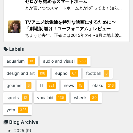
ゼロから始めるスマートホーム
とか言いつつスマートホームとかIoTってよく知らんけど、おもしろ電気小物を活用して家電生活をもっとエンジョイしちゃおう！というわけで初歩的なものからIT系ガジェットまで一気に紹介して使い方の提案をしようと思う。 0）アナログ的なもの：リモコンコンセント、タイマーつきコンセント...
TVアニメ総集編を特別な映画にするために〜
「劇場版 響け！ユーフォニアム」レビュー
ちょうど去年、正確には2015年の4〜6月に地上波放映されたTVシリーズアニメ「響け！ユーフォニアム」（以下TV版）に思いっきりハマって遂には舞台となった宇治への「聖地巡礼」まで敢行してしまったのは、このブログでご報告してきた通り。過去のあれこれを知りたい方は以下をどうぞ： ...
Labels
aquarium
audio and visual
18
260
design and art
eupho
football
198
67
6
gourmet
IT
news
otaku
6
221
15
216
sports
vocaloid
wheels
12
135
30
yota
326
Blog Archive
2025
(9)
►