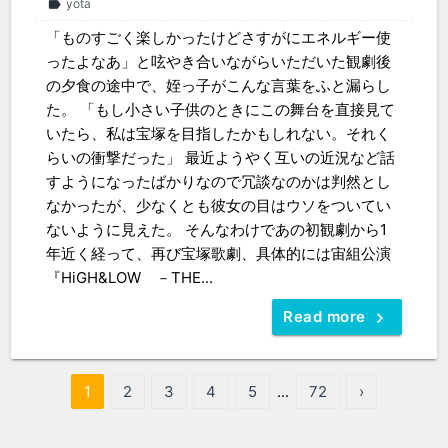
yota
label
「ものすごく楽しかったけどさすがにエネルギー使
ったよなあ」と呟やき合いながらいただいた観劇後
の夕食の途中で、姪っ子がこんな言葉をふと漏らし
た。 「もし小さい子供のときにこの舞台を直接見て
いたら、私は宝塚を目指したかもしれない。それく
らいの衝撃だった」 最近ようやく互いの近況など話
すようになったばかりなので冗談なのかは判然とし
なかったが、少なくとも彼女の目はウソをついてい
ないように見えた。 そんなわけであの初観劇から1
年近く経って、再び宝塚歌劇、具体的には宙組公演
『HiGH&LOW －THE...
Read more
1
2
3
4
5
...
72
›