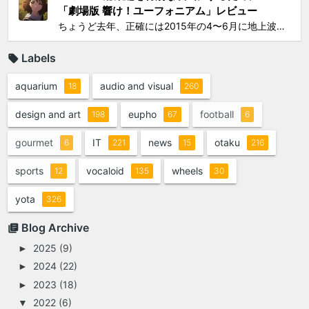
「劇場版 響け！ユーフォニアム」レビュー
ちょうど去年、正確には2015年の4〜6月に地上波放映されたTVシリーズアニメ「響け！ユーフォニアム」（以下TV版）に思いっきりハマって遂には舞台となった宇治への「聖地巡礼」まで敢行してしまったのは、このブログでご報告してきた通り。過去のあれこれを知りたい方は以下をどうぞ： ...
Labels
aquarium
audio and visual
18
260
design and art
eupho
football
198
67
6
gourmet
IT
news
otaku
6
221
15
216
sports
vocaloid
wheels
12
135
30
yota
326
Blog Archive
2025
(9)
►
2024
(22)
►
2023
(18)
►
2022
(6)
▼