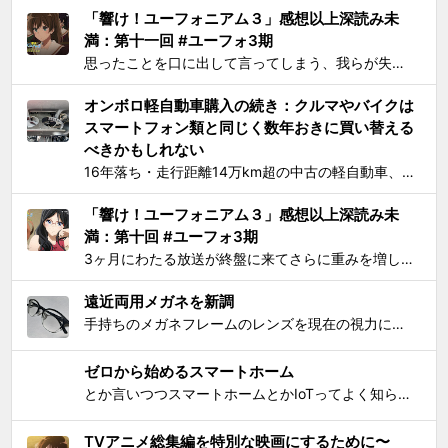
「響け！ユーフォニアム３」感想以上深読み未
満：第十一回 #ユーフォ3期
思ったことを口に出して言ってしまう、我らが失言王たる黄前久美子がまたもやブチかましてくれました。 「変ですよね、学校の吹奏楽って」 リアルな吹奏楽の世界では一種の禁句めいた話題らしいところまで切り込んでくるあたり、ユーフォ3の覚悟の程が再確認できます。 それはともかく久...
オンボロ軽自動車購入の続き：クルマやバイクは
スマートフォン類と同じく数年おきに買い替える
べきかもしれない
16年落ち・走行距離14万km超の中古の軽自動車、2006年式スズキKeiワークス（HN22S型）の2WD・MT版を買った のが1ヶ月とちょっと前、あれこれと手を加えては都度Twitterに報告していたが、購入当初に予定していたモデファイがだいたい落ち着いたので中間報告と、いじっ...
「響け！ユーフォニアム３」感想以上深読み未
満：第十回 #ユーフォ3期
3ヶ月にわたる放送が終盤に来てさらに重みを増して、それをどう自分なりに消化してテキストとして残せばいいかを考えてたら数週間が経過してました。難関である関西大会を前に北宇治高校吹奏楽部とその部長でひとりのユーフォニアム奏者でもある黄前久美子という人物に「史上最大の危機」が訪れたのが...
遠近両用メガネを新調
手持ちのメガネフレームのレンズを現在の視力に合わせて総入れ替えしてから気になり始めた手元を見るときの違和感が特にこの1年で増したので、思い切って遠近両用メガネを新調した。要するにアラフィフにふさわしく老眼が進んで近くが見えづらくなったので、道具でサポートせねばならなくなったわけで...
ゼロから始めるスマートホーム
とか言いつつスマートホームとかIoTってよく知らんけど、おもしろ電気小物を活用して家電生活をもっとエンジョイしちゃおう！というわけで初歩的なものからIT系ガジェットまで一気に紹介して使い方の提案をしようと思う。 0）アナログ的なもの：リモコンコンセント、タイマーつきコンセント...
TVアニメ総集編を特別な映画にするために〜