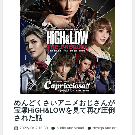
めんどくさいアニメおじさんが
宝塚HiGH&LOWを見て再び圧倒
された話
2022/10/17 13:39
audio and visual
design and art
event_note
label
label