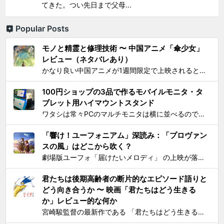
てきた。つい先日まで父母...
Popular Posts
モノと精霊と修理技術 〜 中国アニメ「傘少女」
レビュー（ネタバレあり）
かなり良い中国アニメが1週間限定で上映されるとSNS上で見かけ、それがたまたま通勤圏内の映画館だったし、なにより「 羅小黒戦記 」で食らった衝撃を忘れることはできないので、 映画『傘少女 ー精霊たちの物語ー』 を見てきた。 いかにも中国アニメと思わせるプロローグからタイトルが...
100円ショップの3品で作るモバイルモニタ・タ
ブレット用ハイマウントスタンド
ワタシは常々PCのマルチモニタは横に並べるのではなく縦に積み重ねろと主張してきたわけですが 📺📺 ← こうじゃなくて 📺 ← 📺 ← こう！ ノートPCの画面上部にモバイルモニター・タブレットをこのように配置するスタンドを探しても一長一短なので、100円ショ...
「響け！ユーフォニアム」深読み：「プロヴァン
スの風」はどこから吹く？
劇場版ユーフォ「届けたいメロディ」 の上映が落ち着いてきたので、そろそろ久美子が高校1年生時代の話をするのもおしまいにする頃合いと見て小ネタを投下。 原作小説とは違ってアニメ版では、課題曲：「プロヴァンスの風」、自由曲「三日月の舞」となっているのは皆さんご存知の通り。「...
君たちは後期高齢者の断片的なエピソード語りと
どう向き合うか 〜 映画「君たちはどう生きる
か」レビュー的な何か
宮崎駿監督の最新作である 「君たちはどう生きるか」 を、封切初日のちょうど先週に見た。 個人的には、アニメとしては楽しめたけど物語はつまらないと感じた。エンドクレジットのプロデューサー欄に実の息子である宮崎吾朗氏の名前が載ってて最悪とも思ったりしたのだが、見た直後に呟いたこと...