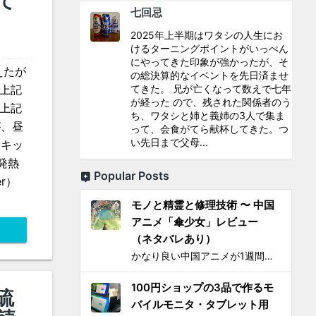
て
七回忌
2025年上半期はワタシの人生にお
けるターニングポイントがいっぺん
にやってきた印象が強かったが、そ
えたが
の総決算的なイベントを先日済ませ
：上記
てきた。 兄が亡くなって数えで七年
が経った ので、残された関係者のう
ら上記
ち、ワタシと姉と義姉の3人で集ま
が、昼
って、会食がてら献杯してきた。つ
い先日まで父母...
査キッ
発熱
Popular Posts
r）
モノと精霊と修理技術 〜 中国
アニメ「傘少女」レビュー
（ネタバレあり）
かなり良い中国アニメが1週間限定で上映されるとSNS上で見かけ、それがたまたま通勤圏内の映画館だったし、なにより「 羅小黒戦記 」で食らった衝撃を忘れることはできないので、 映画『傘少女 ー精霊たちの物語ー』 を見てきた。 いかにも中国アニメと思わせるプロローグからタイトルが...
100円ショップの3品で作るモ
硫
バイルモニタ・タブレット用