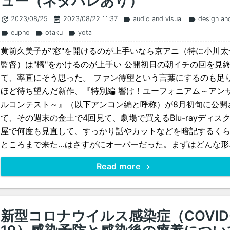
ュー（ネタバレあり）
2023/08/25
2023/08/22 11:37
audio and visual
design and
update
event_note
label
label
eupho
otaku
yota
label
label
label
黄前久美子が"窓"を開けるのが上手いなら京アニ（特に小川太
監督）は"橋"をかけるのが上手い 公開初日の朝イチの回を見
て、率直にそう思った。 ファン待望という言葉にするのも足
ほど待ち望んだ新作、『特別編 響け！ユーフォニアム～アン
ルコンテスト～』（以下アンコン編と呼称）が8月初旬に公開
て、その週末の金土で4回見て、劇場で買えるBlu-rayディス
屋で何度も見直して、すっかり話やカットなどを暗記するく
ところまで来た…はさすがにオーバーだった。まずはどんな形..
Read more
新型コロナウイルス感染症（COVID