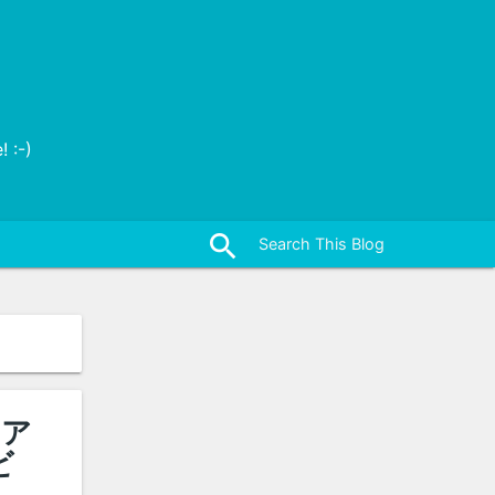
 :-)
close
search
ニア
ビ