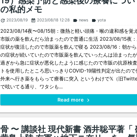
19）感染予防と感染後の療養につい
の私的メモ
2023/08/19
2023/08/18 12:28
news
yota
update
event_note
label
label
2023/08/14夜〜08/15朝：微熱と軽い頭痛・喉の違和感を覚
市販の薬を飲んだら治まったので普通に生活 2023/08/15夜
症状が復活したので市販薬を飲んで寝る 2023/08/16：朝か
の症状が続いていたので市販薬を飲んでいったんは治まった
過ぎから急に症状が悪化したように感じたので市販の抗原検
トを使用したところ思いっきりCOVID-19陽性判定が出たので
外来へ行き薬をもらって療養に突入 というわけで𝕏（旧Twitte
で呟いてる通り、ワタシも...
Read more
骨 〜 講談社 現代新書 酒井聡平著「 