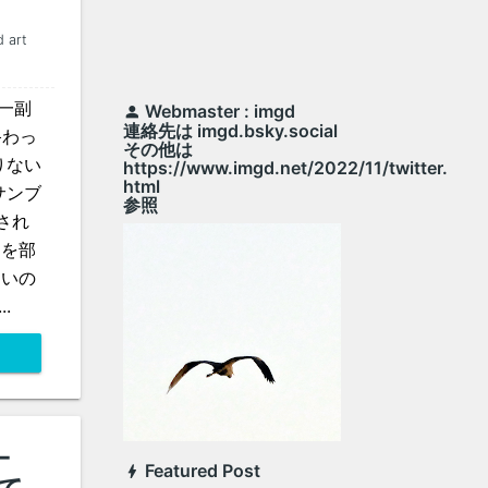
 art
一副
Webmaster : imgd
連絡先は imgd.bsky.social
終わっ
その他は
りない
https://www.imgd.net/2022/11/twitter.
html
サンブ
参照
され
クを部
らいの
.
-
Featured Post