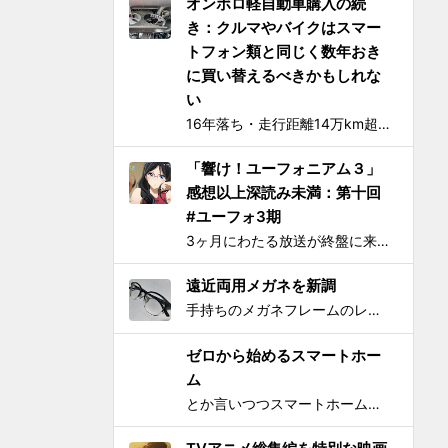
オンボロ軽自動車購入の続
き：クルマやバイクはスマー
トフォン類と同じく数年おき
に買い替えるべきかもしれな
い
16年落ち・走行距離14万km超の中古の軽自動車、2006年式スズキKeiワークス（HN22S型）の2WD・MT版を買った のが1ヶ月とちょっと前、あれこれと手を加えては都度Twitterに報告していたが、購入当初に予定していたモデファイがだいたい落ち着いたので中間報告と、いじっ...
「響け！ユーフォニアム３」
感想以上深読み未満：第十回
#ユーフォ3期
3ヶ月にわたる放送が終盤に来てさらに重みを増して、それをどう自分なりに消化してテキストとして残せばいいかを考えてたら数週間が経過してました。難関である関西大会を前に北宇治高校吹奏楽部とその部長でひとりのユーフォニアム奏者でもある黄前久美子という人物に「史上最大の危機」が訪れたのが...
遠近両用メガネを新調
手持ちのメガネフレームのレンズを現在の視力に合わせて総入れ替えしてから気になり始めた手元を見るときの違和感が特にこの1年で増したので、思い切って遠近両用メガネを新調した。要するにアラフィフにふさわしく老眼が進んで近くが見えづらくなったので、道具でサポートせねばならなくなったわけで...
ゼロから始めるスマートホー
ム
とか言いつつスマートホームとかIoTってよく知らんけど、おもしろ電気小物を活用して家電生活をもっとエンジョイしちゃおう！というわけで初歩的なものからIT系ガジェットまで一気に紹介して使い方の提案をしようと思う。 0）アナログ的なもの：リモコンコンセント、タイマーつきコンセント...