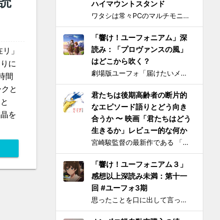
読
ハイマウントスタンド
ワタシは常々PCのマルチモニタは横に並べるのではなく縦に積み重ねろと主張してきたわけですが 📺📺 ← こうじゃなくて 📺 ← 📺 ← こう！ ノートPCの画面上部にモバイルモニター・タブレットをこのように配置するスタンドを探しても一長一短なので、100円ショ...
「響け！ユーフォニアム」深
読み：「プロヴァンスの風」
在リ」
はどこから吹く？
わりに
劇場版ユーフォ「届けたいメロディ」 の上映が落ち着いてきたので、そろそろ久美子が高校1年生時代の話をするのもおしまいにする頃合いと見て小ネタを投下。 原作小説とは違ってアニメ版では、課題曲：「プロヴァンスの風」、自由曲「三日月の舞」となっているのは皆さんご存知の通り。「...
時間
ークと
君たちは後期高齢者の断片的
うと
なエピソード語りとどう向き
結晶を
合うか 〜 映画「君たちはどう
生きるか」レビュー的な何か
宮崎駿監督の最新作である 「君たちはどう生きるか」 を、封切初日のちょうど先週に見た。 個人的には、アニメとしては楽しめたけど物語はつまらないと感じた。エンドクレジットのプロデューサー欄に実の息子である宮崎吾朗氏の名前が載ってて最悪とも思ったりしたのだが、見た直後に呟いたこと...
「響け！ユーフォニアム３」
感想以上深読み未満：第十一
回 #ユーフォ3期
思ったことを口に出して言ってしまう、我らが失言王たる黄前久美子がまたもやブチかましてくれました。 「変ですよね、学校の吹奏楽って」 リアルな吹奏楽の世界では一種の禁句めいた話題らしいところまで切り込んでくるあたり、ユーフォ3の覚悟の程が再確認できます。 それはともかく久...