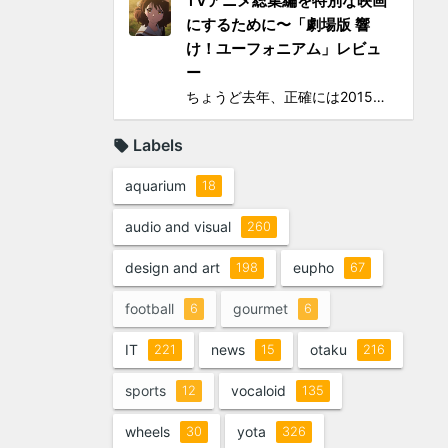
TVアニメ総集編を特別な映画
にするために〜「劇場版 響
け！ユーフォニアム」レビュ
ー
ちょうど去年、正確には2015年の4〜6月に地上波放映されたTVシリーズアニメ「響け！ユーフォニアム」（以下TV版）に思いっきりハマって遂には舞台となった宇治への「聖地巡礼」まで敢行してしまったのは、このブログでご報告してきた通り。過去のあれこれを知りたい方は以下をどうぞ： ...
Labels
aquarium
18
audio and visual
260
design and art
eupho
198
67
football
gourmet
6
6
IT
news
otaku
221
15
216
sports
vocaloid
12
135
wheels
yota
30
326