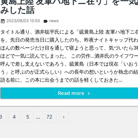
黄島上陸 友軍ハ地下ニ在リ」を一気
みした話
2023/08/03 15:50
news
event_note
label
タイトル通り、酒井聡平氏による「硫黄島上陸 友軍ハ地下ニ
を、先日の発売当日に購入したのち、昨夜ナイトキャップ代
ほんの数ページだけ目を通して寝ようと思って、気づいたら3
ほどで一気に読んでしまった。 この労作…酒井氏のライフワ
呼んで差し支えないであろう、硫黄島（日本では現在「いお
う」と呼ぶのが正式らしい）への長年の想いというか執念の
語る前に、この本に出会うまでの話を軽くしておきた...
Read more
3
4
5
...
72
›