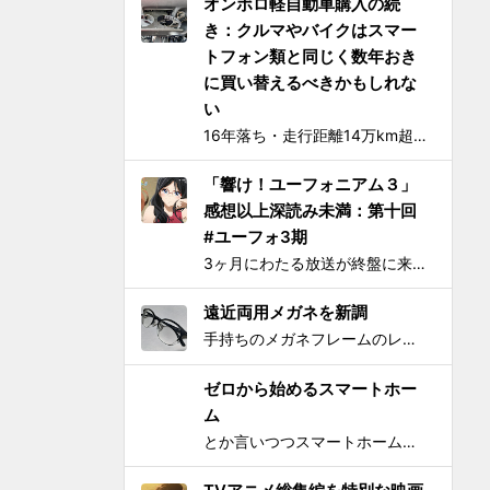
オンボロ軽自動車購入の続
き：クルマやバイクはスマー
トフォン類と同じく数年おき
に買い替えるべきかもしれな
い
16年落ち・走行距離14万km超の中古の軽自動車、2006年式スズキKeiワークス（HN22S型）の2WD・MT版を買った のが1ヶ月とちょっと前、あれこれと手を加えては都度Twitterに報告していたが、購入当初に予定していたモデファイがだいたい落ち着いたので中間報告と、いじっ...
「響け！ユーフォニアム３」
感想以上深読み未満：第十回
#ユーフォ3期
3ヶ月にわたる放送が終盤に来てさらに重みを増して、それをどう自分なりに消化してテキストとして残せばいいかを考えてたら数週間が経過してました。難関である関西大会を前に北宇治高校吹奏楽部とその部長でひとりのユーフォニアム奏者でもある黄前久美子という人物に「史上最大の危機」が訪れたのが...
遠近両用メガネを新調
手持ちのメガネフレームのレンズを現在の視力に合わせて総入れ替えしてから気になり始めた手元を見るときの違和感が特にこの1年で増したので、思い切って遠近両用メガネを新調した。要するにアラフィフにふさわしく老眼が進んで近くが見えづらくなったので、道具でサポートせねばならなくなったわけで...
ゼロから始めるスマートホー
ム
とか言いつつスマートホームとかIoTってよく知らんけど、おもしろ電気小物を活用して家電生活をもっとエンジョイしちゃおう！というわけで初歩的なものからIT系ガジェットまで一気に紹介して使い方の提案をしようと思う。 0）アナログ的なもの：リモコンコンセント、タイマーつきコンセント...