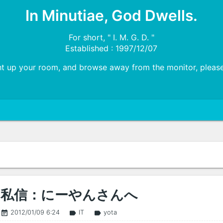
In Minutiae, God Dwells.
For short, " I. M. G. D. "
Established : 1997/12/07
ht up your room, and browse away from the monitor, please!
私信：にーやんさんへ
2012/01/09 6:24
IT
yota
event_note
label
label