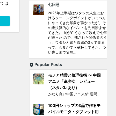
れては
七回忌
2025年上半期はワタシの人生にお
けるターニングポイントがいっぺん
にやってきた印象が強かったが、そ
の総決算的なイベントを先日済ませ
てきた。 兄が亡くなって数えで七年
が経った ので、残された関係者のう
ち、ワタシと姉と義姉の3人で集ま
って、会食がてら献杯してきた。つ
い先日まで父母...
Popular Posts
モノと精霊と修理技術 〜 中国
アニメ「傘少女」レビュー
（ネタバレあり）
かなり良い中国アニメが1週間限定で上映されるとSNS上で見かけ、それがたまたま通勤圏内の映画館だったし、なにより「 羅小黒戦記 」で食らった衝撃を忘れることはできないので、 映画『傘少女 ー精霊たちの物語ー』 を見てきた。 いかにも中国アニメと思わせるプロローグからタイトルが...
100円ショップの3品で作るモ
バイルモニタ・タブレット用