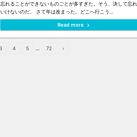
忘れることができないものごとが多すぎた。そう、決して忘
いけないのだ。 さて年は改まった。どこへ行こう...
Read more
3
4
5
...
72
›