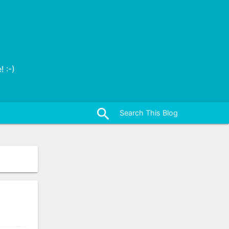
 :-)
close
search