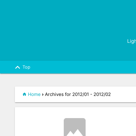
Lig
keyboard_arrow_up
Top
Home
›
Archives for 2012/01 - 2012/02
image