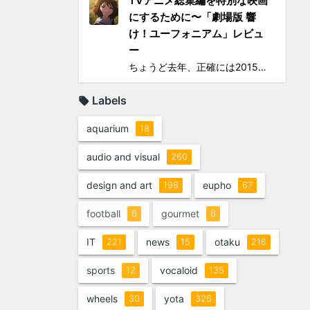
TVアニメ総集編を特別な映画
にするために〜「劇場版 響
け！ユーフォニアム」レビュ
ー
ちょうど去年、正確には2015年の4〜6月に地上波放映されたTVシリーズアニメ「響け！ユーフォニアム」（以下TV版）に思いっきりハマって遂には舞台となった宇治への「聖地巡礼」まで敢行してしまったのは、このブログでご報告してきた通り。過去のあれこれを知りたい方は以下をどうぞ： ...
Labels
aquarium
18
audio and visual
260
design and art
eupho
198
67
football
gourmet
6
6
IT
news
otaku
221
15
216
sports
vocaloid
12
135
wheels
yota
30
326