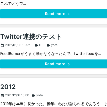
これでどうで...
Read more
Twitter連携のテスト
2012/01/06 13:52
IT
yota
event_note
label
label
FeedBurnerがうまく動かなくなったんで、twitterfeedを...
Read more
2012
2011/12/31 15:00
yota
event_note
label
2011年は本当に長かった。後年にわたり語られるであろう、