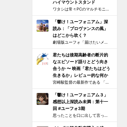
ハイマウントスタンド
ワタシは常々PCのマルチモニタは横に並べるのではなく縦に積み重ねろと主張してきたわけですが 📺📺 ← こうじゃなくて 📺 ← 📺 ← こう！ ノートPCの画面上部にモバイルモニター・タブレットをこのように配置するスタンドを探しても一長一短なので、100円ショ...
「響け！ユーフォニアム」深
読み：「プロヴァンスの風」
はどこから吹く？
劇場版ユーフォ「届けたいメロディ」 の上映が落ち着いてきたので、そろそろ久美子が高校1年生時代の話をするのもおしまいにする頃合いと見て小ネタを投下。 原作小説とは違ってアニメ版では、課題曲：「プロヴァンスの風」、自由曲「三日月の舞」となっているのは皆さんご存知の通り。「...
君たちは後期高齢者の断片的
なエピソード語りとどう向き
合うか 〜 映画「君たちはどう
生きるか」レビュー的な何か
宮崎駿監督の最新作である 「君たちはどう生きるか」 を、封切初日のちょうど先週に見た。 個人的には、アニメとしては楽しめたけど物語はつまらないと感じた。エンドクレジットのプロデューサー欄に実の息子である宮崎吾朗氏の名前が載ってて最悪とも思ったりしたのだが、見た直後に呟いたこと...
「響け！ユーフォニアム３」
感想以上深読み未満：第十一
回 #ユーフォ3期
思ったことを口に出して言ってしまう、我らが失言王たる黄前久美子がまたもやブチかましてくれました。 「変ですよね、学校の吹奏楽って」 リアルな吹奏楽の世界では一種の禁句めいた話題らしいところまで切り込んでくるあたり、ユーフォ3の覚悟の程が再確認できます。 それはともかく久...