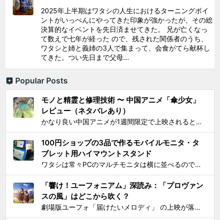
2025年上半期はワタシの人生におけるターニングポイ
ントがいっぺんにやってきた印象が強かったが、その総
決算的なイベントを先日済ませてきた。 兄が亡くなっ
て数えで七年が経った ので、残された関係者のうち、
ワタシと姉と義姉の3人で集まって、会食がてら献杯し
てきた。つい先日まで父母...
Popular Posts
モノと精霊と修理技術 〜 中国アニメ「傘少女」
レビュー（ネタバレあり）
かなり良い中国アニメが1週間限定で上映されるとSNS上で見かけ、それがたまたま通勤圏内の映画館だったし、なにより「 羅小黒戦記 」で食らった衝撃を忘れることはできないので、 映画『傘少女 ー精霊たちの物語ー』 を見てきた。 いかにも中国アニメと思わせるプロローグからタイトルが...
100円ショップの3品で作るモバイルモニタ・タ
ブレット用ハイマウントスタンド
ワタシは常々PCのマルチモニタは横に並べるのではなく縦に積み重ねろと主張してきたわけですが 📺📺 ← こうじゃなくて 📺 ← 📺 ← こう！ ノートPCの画面上部にモバイルモニター・タブレットをこのように配置するスタンドを探しても一長一短なので、100円ショ...
「響け！ユーフォニアム」深読み：「プロヴァン
スの風」はどこから吹く？
劇場版ユーフォ「届けたいメロディ」 の上映が落ち着いてきたので、そろそろ久美子が高校1年生時代の話をするのもおしまいにする頃合いと見て小ネタを投下。 原作小説とは違ってアニメ版では、課題曲：「プロヴァンスの風」、自由曲「三日月の舞」となっているのは皆さんご存知の通り。「...