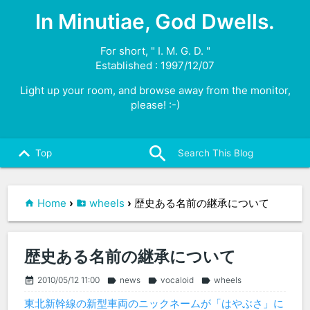
In Minutiae, God Dwells.
For short, " I. M. G. D. "
Established : 1997/12/07
Light up your room, and browse away from the monitor,
please! :-)
search
close
keyboard_arrow_up
Top
Home
›
wheels
›
歴史ある名前の継承について
歴史ある名前の継承について
2010/05/12 11:00
news
vocaloid
wheels
event_note
label
label
label
東北新幹線の新型車両のニックネームが「はやぶさ」に