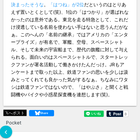
決まったそうな
。
「はつね」が2位
だというのはとりあ
えず置いとくとして(笑)、1位の「はつかり」が選ばれな
かったのは意外である。東北を走る特急として、これだ
け浸透している名前を使わない手はないと思うんだがな
ぁ。このへんの「名前の継承」ではアメリカの「エンタ
ープライズ」が有名で、軍艦、空母、スペースシャト
ル、そして未来の宇宙船まで、歴代の旗艦に対して与え
られる。面白いのはスペースシャトルで、スタートレッ
クファンが署名活動して働きかけたんだっけ。JRもア
ンケートまで取った以上、鉄道ファンの思いを少しは汲
みとってくれても良かった気がするなぁ。ちなみにワタ
シは鉄道ファンではないので、「はやぶさ」と聞くと戦
闘機やバイクや小惑星探査機を連想します(笑)。
𝕏へポスト
Pocket
chevron_left