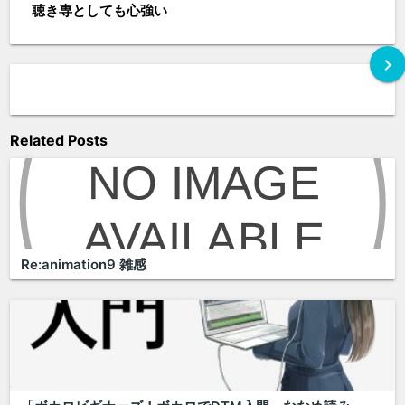
聴き専としても心強い
chevron_right
Related Posts
Re:animation9 雑感