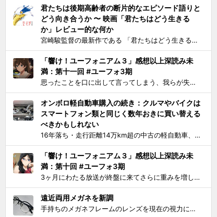
君たちは後期高齢者の断片的なエピソード語りと
どう向き合うか 〜 映画「君たちはどう生きる
か」レビュー的な何か
宮崎駿監督の最新作である 「君たちはどう生きるか」 を、封切初日のちょうど先週に見た。 個人的には、アニメとしては楽しめたけど物語はつまらないと感じた。エンドクレジットのプロデューサー欄に実の息子である宮崎吾朗氏の名前が載ってて最悪とも思ったりしたのだが、見た直後に呟いたこと...
「響け！ユーフォニアム３」感想以上深読み未
満：第十一回 #ユーフォ3期
思ったことを口に出して言ってしまう、我らが失言王たる黄前久美子がまたもやブチかましてくれました。 「変ですよね、学校の吹奏楽って」 リアルな吹奏楽の世界では一種の禁句めいた話題らしいところまで切り込んでくるあたり、ユーフォ3の覚悟の程が再確認できます。 それはともかく久...
オンボロ軽自動車購入の続き：クルマやバイクは
スマートフォン類と同じく数年おきに買い替える
べきかもしれない
16年落ち・走行距離14万km超の中古の軽自動車、2006年式スズキKeiワークス（HN22S型）の2WD・MT版を買った のが1ヶ月とちょっと前、あれこれと手を加えては都度Twitterに報告していたが、購入当初に予定していたモデファイがだいたい落ち着いたので中間報告と、いじっ...
「響け！ユーフォニアム３」感想以上深読み未
満：第十回 #ユーフォ3期
3ヶ月にわたる放送が終盤に来てさらに重みを増して、それをどう自分なりに消化してテキストとして残せばいいかを考えてたら数週間が経過してました。難関である関西大会を前に北宇治高校吹奏楽部とその部長でひとりのユーフォニアム奏者でもある黄前久美子という人物に「史上最大の危機」が訪れたのが...
遠近両用メガネを新調
手持ちのメガネフレームのレンズを現在の視力に合わせて総入れ替えしてから気になり始めた手元を見るときの違和感が特にこの1年で増したので、思い切って遠近両用メガネを新調した。要するにアラフィフにふさわしく老眼が進んで近くが見えづらくなったので、道具でサポートせねばならなくなったわけで...