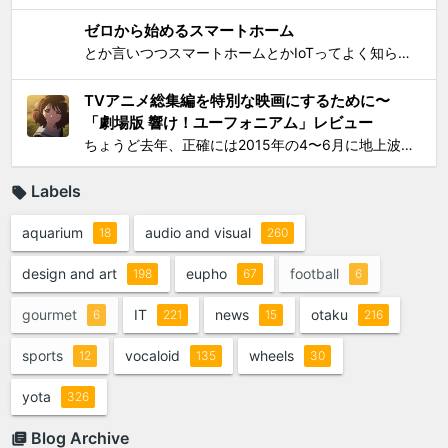
ゼロから始めるスマートホーム
とか言いつつスマートホームとかIoTってよく知らんけど、おもしろ電気小物を活用して家電生活をもっとエンジョイしちゃおう！というわけで初歩的なものからIT系ガジェットまで一気に紹介して使い方の提案をしようと思う。 0）アナログ的なもの：リモコンコンセント、タイマーつきコンセント...
TVアニメ総集編を特別な映画にするために〜
「劇場版 響け！ユーフォニアム」レビュー
ちょうど去年、正確には2015年の4〜6月に地上波放映されたTVシリーズアニメ「響け！ユーフォニアム」（以下TV版）に思いっきりハマって遂には舞台となった宇治への「聖地巡礼」まで敢行してしまったのは、このブログでご報告してきた通り。過去のあれこれを知りたい方は以下をどうぞ： ...
Labels
aquarium
audio and visual
18
260
design and art
eupho
football
198
67
6
gourmet
IT
news
otaku
6
221
15
216
sports
vocaloid
wheels
12
135
30
yota
326
Blog Archive