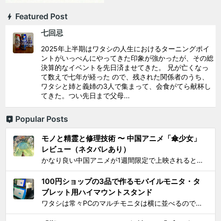
Featured Post
七回忌
2025年上半期はワタシの人生におけるターニングポイ
ントがいっぺんにやってきた印象が強かったが、その総
決算的なイベントを先日済ませてきた。 兄が亡くなっ
て数えで七年が経った ので、残された関係者のうち、
ワタシと姉と義姉の3人で集まって、会食がてら献杯し
てきた。つい先日まで父母...
Popular Posts
モノと精霊と修理技術 〜 中国アニメ「傘少女」
レビュー（ネタバレあり）
かなり良い中国アニメが1週間限定で上映されるとSNS上で見かけ、それがたまたま通勤圏内の映画館だったし、なにより「 羅小黒戦記 」で食らった衝撃を忘れることはできないので、 映画『傘少女 ー精霊たちの物語ー』 を見てきた。 いかにも中国アニメと思わせるプロローグからタイトルが...
100円ショップの3品で作るモバイルモニタ・タ
ブレット用ハイマウントスタンド
ワタシは常々PCのマルチモニタは横に並べるのではなく縦に積み重ねろと主張してきたわけですが 📺📺 ← こうじゃなくて 📺 ← 📺 ← こう！ ノートPCの画面上部にモバイルモニター・タブレットをこのように配置するスタンドを探しても一長一短なので、100円ショ...