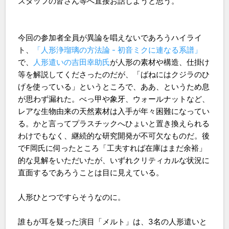
スタッフの皆さん等へ直接お話しようと思う。
今回の参加者全員が異論を唱えないであろうハイライ
ト、
「人形浄瑠璃の方法論 - 初音ミクに連なる系譜」
で、
人形遣いの吉田幸助氏
が人形の素材や構造、仕掛け
等を解説してくださったのだが、「ばねにはクジラのひ
げを使っている」というところで、ああ、というため息
が思わず漏れた。べっ甲や象牙、ウォールナットなど、
レアな生物由来の天然素材は入手が年々困難になってい
る。かと言ってプラスチックへひょいと置き換えられる
わけでもなく、継続的な研究開発が不可欠なものだ。後
でF岡氏に伺ったところ「工夫すれば在庫はまだ余裕」
的な見解をいただいたが、いずれクリティカルな状況に
直面するであろうことは目に見えている。
人形ひとつですらそうなのに。
誰もが耳を疑った演目「メルト」は、3名の人形遣いと