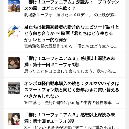
「響け！ユーフォニアム」深読み：「プロヴァン
スの風」はどこから吹く？
劇場版ユーフォ「届けたいメロディ」 の上映が落ち着いてきたので、そろそろ久美子が高校1年生時代の話をするのもおしまいにする頃合いと見て小ネタを投下。 原作小説とは違ってアニメ版では、課題曲：「プロヴァンスの風」、自由曲「三日月の舞」となっているのは皆さんご存知の通り。「...
君たちは後期高齢者の断片的なエピソード語りと
どう向き合うか 〜 映画「君たちはどう生きる
か」レビュー的な何か
宮崎駿監督の最新作である 「君たちはどう生きるか」 を、封切初日のちょうど先週に見た。 個人的には、アニメとしては楽しめたけど物語はつまらないと感じた。エンドクレジットのプロデューサー欄に実の息子である宮崎吾朗氏の名前が載ってて最悪とも思ったりしたのだが、見た直後に呟いたこと...
「響け！ユーフォニアム３」感想以上深読み未
満：第十一回 #ユーフォ3期
思ったことを口に出して言ってしまう、我らが失言王たる黄前久美子がまたもやブチかましてくれました。 「変ですよね、学校の吹奏楽って」 リアルな吹奏楽の世界では一種の禁句めいた話題らしいところまで切り込んでくるあたり、ユーフォ3の覚悟の程が再確認できます。 それはともかく久...
オンボロ軽自動車購入の続き：クルマやバイクは
スマートフォン類と同じく数年おきに買い替える
べきかもしれない
16年落ち・走行距離14万km超の中古の軽自動車、2006年式スズキKeiワークス（HN22S型）の2WD・MT版を買った のが1ヶ月とちょっと前、あれこれと手を加えては都度Twitterに報告していたが、購入当初に予定していたモデファイがだいたい落ち着いたので中間報告と、いじっ...
「響け！ユーフォニアム３」感想以上深読み未
満：第十回 #ユーフォ3期
3ヶ月にわたる放送が終盤に来てさらに重みを増して、それをどう自分なりに消化してテキストとして残せばいいかを考えてたら数週間が経過してました。難関である関西大会を前に北宇治高校吹奏楽部とその部長でひとりのユーフォニアム奏者でもある黄前久美子という人物に「史上最大の危機」が訪れたのが...