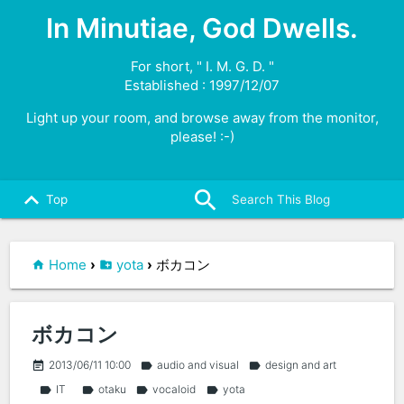
In Minutiae, God Dwells.
For short, " I. M. G. D. "
Established : 1997/12/07
Light up your room, and browse away from the monitor,
please! :-)
search
close
keyboard_arrow_up
Top
Home
›
yota
›
ボカコン
ボカコン
2013/06/11 10:00
audio and visual
design and art
event_note
label
label
IT
otaku
vocaloid
yota
label
label
label
label