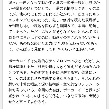
彼らが一体となって動かす人形の一挙手一投足、息づか
いや足音のひとつひとつ、一瞬の表情やしぐさ、その全
てが、他のなにものにも代えが効かない、あまりにもシ
ョッキングなものだった。厳しい修行を積んだ表現者し
か到達し得ない境地を図らずも垣間みて、本当に絶句し
てしまった。ただ、温泉と旨そうなメシに釣られてボカ
ロを見にきたはずなのに。動画が公開される予定だそう
だが、あの怨念めいた迫力は1/100も伝わらないであろ
う。がんばって見積もっても1/6くらい？まあいいや。
ボーカロイドは先端的なテクノロジーのひとつだが、人
形浄瑠璃もまた、歴史や形は大きく違えどその極みのひ
とつである。その両方を十分に理解する方が普通にい
て、その凄まじさを体感する者たちもまた、それぞれの
想いで非常に幅広く深い技術的・文化的なリテラシーを
持ち寄っている。今回の大会は、ボーカロイドと我々が
置かれているこのような関係を、いきなり眼前に出現さ
せたと言ってよかろう。