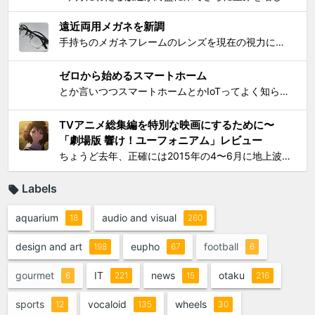
遠近両用メガネを新調
手持ちのメガネフレームのレンズを現在の視力に合わせて総入れ替えしてから気になり始めた手元を見るときの違和感が特にこの1年で増したので、思い切って遠近両用メガネを新調した。要するにアラフィフにふさわしく老眼が進んで近くが見えづらくなったので、道具でサポートせねばならなくなったわけで...
ゼロから始めるスマートホーム
とか言いつつスマートホームとかIoTってよく知らんけど、おもしろ電気小物を活用して家電生活をもっとエンジョイしちゃおう！というわけで初歩的なものからIT系ガジェットまで一気に紹介して使い方の提案をしようと思う。 0）アナログ的なもの：リモコンコンセント、タイマーつきコンセント...
TVアニメ総集編を特別な映画にするために〜
「劇場版 響け！ユーフォニアム」レビュー
ちょうど去年、正確には2015年の4〜6月に地上波放映されたTVシリーズアニメ「響け！ユーフォニアム」（以下TV版）に思いっきりハマって遂には舞台となった宇治への「聖地巡礼」まで敢行してしまったのは、このブログでご報告してきた通り。過去のあれこれを知りたい方は以下をどうぞ： ...
Labels
aquarium
audio and visual
18
260
design and art
eupho
football
198
67
6
gourmet
IT
news
otaku
6
221
15
216
sports
vocaloid
wheels
12
135
30