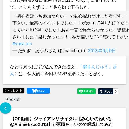
これが怒濤の2日間終了後には以下のように変化したの
で、とりあえずほっと胸を撫で下ろした。
「初心者ぼっち参加つらい」 で御心配おかけした者です。
下さい。最高のイベントでした！！ボカロUTAU 大好きだ
ってのﾌﾞﾚｲｸｽﾙｰでした！ああ一言で終わらなかった！皆様
ざいました！楽しかった～！…私が描いたPNT忘れて下さ
#vocacon
— たかぎ あゆみさん (@maccha_iri)
2013年6月9日
ひとり果敢に飛び込んできた彼女…
「都まんじゅう」さ
ん
には、個人的に今回のMVPを贈りたいと思う。
𝕏へポスト
Pocket
chevron_left
【OP動画】ジャイアンリサイタル【みらいのねいろ
@AnimeExpo2013】が素晴らしいので解説してみた