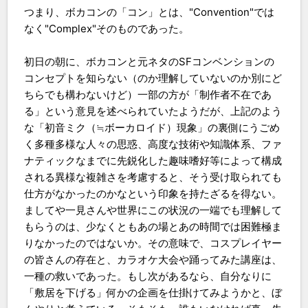
つまり、ボカコンの「コン」とは、"Convention"では
なく"Complex"そのものであった。
初日の朝に、ボカコンと元ネタのSFコンベンションの
コンセプトを知らない（のか理解していないのか別にど
ちらでも構わないけど）一部の方が「制作者不在であ
る」という意見を述べられていたようだが、上記のよう
な「初音ミク（≒ボーカロイド）現象」の裏側にうごめ
く多種多様な人々の思惑、高度な技術や知識体系、ファ
ナティックなまでに先鋭化した趣味嗜好等によって構成
される異様な複雑さを考慮すると、そう受け取られても
仕方がなかったのかなという印象を持たざるを得ない。
ましてや一見さんや世界にこの状況の一端でも理解して
もらうのは、少なくともあの場とあの時間では困難極ま
りなかったのではないか。その意味で、コスプレイヤー
の皆さんの存在と、カラオケ大会や踊ってみた講座は、
一種の救いであった。もし次があるなら、自分なりに
「敷居を下げる」何かの企画を仕掛けてみようかと、ぼ