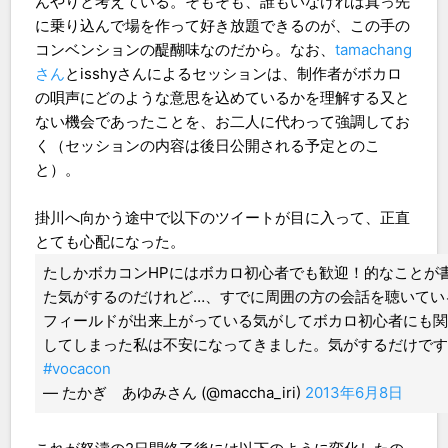
んやりと考えている。そもそも、誰もいなければ真っ先
に乗り込んで場を作って好き放題できるのが、この手の
コンベンションの醍醐味なのだから。なお、
tamachang
さん
とisshyさんによるセッションは、制作者がボカロ
の唄声にどのような意思を込めているかを理解する又と
ない機会であったことを、お二人に代わって強調してお
く（セッションの内容は後日公開される予定とのこ
と）。
掛川へ向かう途中で以下のツイートが目に入って、正直
とても心配になった。
たしかボカコンHPにはボカロ初心者でも歓迎！的なことが
た気がするのだけれど…、すでに周囲の方の会話を聴いてい
フィールドが出来上がっている気がしてボカロ初心者にも関
してしまった私は不安になってきました。気がするだけで
#vocacon
— たかぎ あゆみさん (@maccha_iri)
2013年6月8日