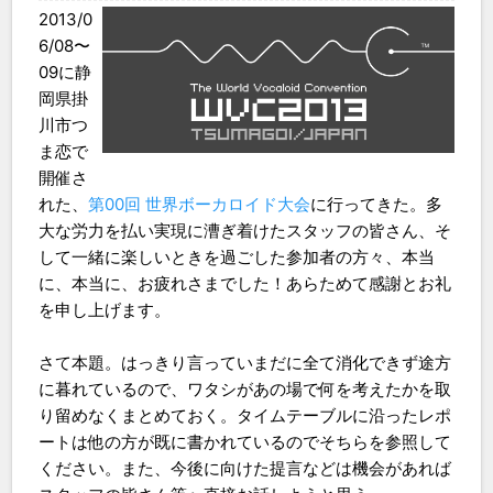
2013/0
6/08〜
09に静
岡県掛
川市つ
ま恋で
開催さ
れた、
第00回 世界ボーカロイド大会
に行ってきた。多
大な労力を払い実現に漕ぎ着けたスタッフの皆さん、そ
して一緒に楽しいときを過ごした参加者の方々、本当
に、本当に、お疲れさまでした！あらためて感謝とお礼
を申し上げます。
さて本題。はっきり言っていまだに全て消化できず途方
に暮れているので、ワタシがあの場で何を考えたかを取
り留めなくまとめておく。タイムテーブルに沿ったレポ
ートは他の方が既に書かれているのでそちらを参照して
ください。また、今後に向けた提言などは機会があれば