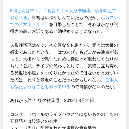
F岡さんは常々、「初音ミク＝人形浄瑠璃」論を唱えて
おられる
。当初はいぶかしんでいたものだが、
ボカコン
での「文楽メルト」
を目撃したことで、それはかなり説
得力の高いお話であると納得するようになった。
人形浄瑠璃は今でこそ立派な文化財だが、元々は大衆の
娯楽であったという。「はつあぴ」もどこか共通点があ
って、大掛かりで派手なために身動きが取れなくなりが
ちな「公式」ライブの代わりとして、「気軽に立ち寄れ
る見世物小屋」をつくりたかったのではないかと気づい
たのは、わりと最近のことだったかもしれない。
ご本人
も似たようなことを仰っている
ので自信がないのだが。
あれから約1年後の秋葉原、2013年8月21日。
コンサートホールやライブハウスではないものの、あの
安普請とは段違いの会場。
ステージ周りに配置された大規模な舞台装置。