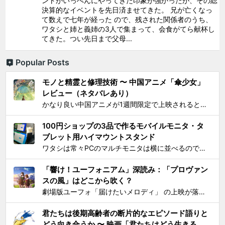
ントがいっぺんにやってきた印象が強かったが、その総
決算的なイベントを先日済ませてきた。 兄が亡くなっ
て数えで七年が経った ので、残された関係者のうち、
ワタシと姉と義姉の3人で集まって、会食がてら献杯し
てきた。つい先日まで父母...
Popular Posts
モノと精霊と修理技術 〜 中国アニメ「傘少女」
レビュー（ネタバレあり）
かなり良い中国アニメが1週間限定で上映されるとSNS上で見かけ、それがたまたま通勤圏内の映画館だったし、なにより「 羅小黒戦記 」で食らった衝撃を忘れることはできないので、 映画『傘少女 ー精霊たちの物語ー』 を見てきた。 いかにも中国アニメと思わせるプロローグからタイトルが...
100円ショップの3品で作るモバイルモニタ・タ
ブレット用ハイマウントスタンド
ワタシは常々PCのマルチモニタは横に並べるのではなく縦に積み重ねろと主張してきたわけですが 📺📺 ← こうじゃなくて 📺 ← 📺 ← こう！ ノートPCの画面上部にモバイルモニター・タブレットをこのように配置するスタンドを探しても一長一短なので、100円ショ...
「響け！ユーフォニアム」深読み：「プロヴァン
スの風」はどこから吹く？
劇場版ユーフォ「届けたいメロディ」 の上映が落ち着いてきたので、そろそろ久美子が高校1年生時代の話をするのもおしまいにする頃合いと見て小ネタを投下。 原作小説とは違ってアニメ版では、課題曲：「プロヴァンスの風」、自由曲「三日月の舞」となっているのは皆さんご存知の通り。「...
君たちは後期高齢者の断片的なエピソード語りと
どう向き合うか 〜 映画「君たちはどう生きる