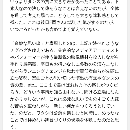
いうよりダンスの質に大きな差があったことである。ド
素人なので決して偉そうなことは言えないのだが、全体
を通して考えた場合に、どうしても大きな違和感として
残った。これは後日F岡さんに話した気がするのだが、
いつごろだったかも含めてよく覚えていない。
「奇妙な思い出」と表現したのは、上記で述べたような
チグハグさゆえである。先進的なメディアアーティスト
やパフォーマーが使う最新鋭の映像機材を投入しながら
手作り感満載、平日もお構いなしに多数の公演をこなし
ながらランニングチェンジを厭わず責任者自らが先頭に
立つ姿勢、楽曲ごとの思い切った演出の有無やダンスの
質の差、etc.。ここまで書けばおおよその察しがつくだ
ろう。どういう事情か知る由もないし聞ける立場になん
かありゃしないが、これは必死な思いでものすごく大変
な苦労を重ねながら「新しい何かをつくろうとしてい
た」のだと。ワタシは公演を楽しむと同時に、めったな
ことでは拝めない舞台づくりの現場を体験したのだと思
う。