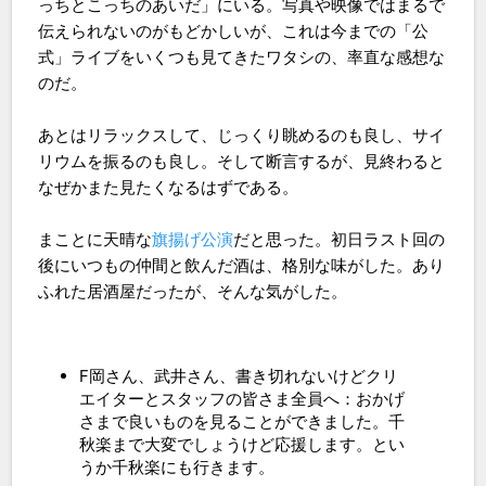
っちとこっちのあいだ」にいる。写真や映像ではまるで
伝えられないのがもどかしいが、これは今までの「公
式」ライブをいくつも見てきたワタシの、率直な感想な
のだ。
あとはリラックスして、じっくり眺めるのも良し、サイ
リウムを振るのも良し。そして断言するが、見終わると
なぜかまた見たくなるはずである。
まことに天晴な
旗揚げ公演
だと思った。初日ラスト回の
後にいつもの仲間と飲んだ酒は、格別な味がした。あり
ふれた居酒屋だったが、そんな気がした。
F岡さん、武井さん、書き切れないけどクリ
エイターとスタッフの皆さま全員へ：おかげ
さまで良いものを見ることができました。千
秋楽まで大変でしょうけど応援します。とい
うか千秋楽にも行きます。