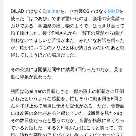
DILADではなく
Eyeliner
を、セガ製CGではなく
MMD
を
使った「はつあぴ」でまず驚いたのは、会場の安普請っ
ぷりである。学園祭の出し物のようで、はっきり言って
拍子抜けした。後でF岡さんから「階下の店舗から飛び
跳ねないでほしいと苦情が来た」みたいなお話を伺った
が、確かにいつものノリだと床が抜けかねないなあと納
得してしまうほどの場所だった。
その公演には開催期間中に結局3回行ったのだが、見る
度に印象が変わった。
初回はEyelinerの目新しさと一部の演出の斬新さに圧倒
されたというような感想を、忙しそうに動き回るF岡さ
んを呼び止めて簡単に伝えた記憶がある。ただ、音響面
には改善の余地があると感じていた。2回目を見たのは
その数日後だったと思うのだが、音響が格段に良くなっ
ていると話した。するとF岡さんはにこりと笑って、前
日に訪れた某氏のアドバイスに従ってスピーカーの取り