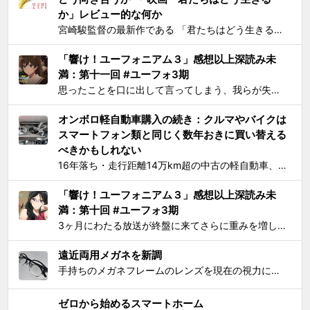
か」レビュー的な何か
宮崎駿監督の最新作である 「君たちはどう生きるか」 を、封切初日のちょうど先週に見た。 個人的には、アニメとしては楽しめたけど物語はつまらないと感じた。エンドクレジットのプロデューサー欄に実の息子である宮崎吾朗氏の名前が載ってて最悪とも思ったりしたのだが、見た直後に呟いたこと...
「響け！ユーフォニアム３」感想以上深読み未
満：第十一回 #ユーフォ3期
思ったことを口に出して言ってしまう、我らが失言王たる黄前久美子がまたもやブチかましてくれました。 「変ですよね、学校の吹奏楽って」 リアルな吹奏楽の世界では一種の禁句めいた話題らしいところまで切り込んでくるあたり、ユーフォ3の覚悟の程が再確認できます。 それはともかく久...
オンボロ軽自動車購入の続き：クルマやバイクは
スマートフォン類と同じく数年おきに買い替える
べきかもしれない
16年落ち・走行距離14万km超の中古の軽自動車、2006年式スズキKeiワークス（HN22S型）の2WD・MT版を買った のが1ヶ月とちょっと前、あれこれと手を加えては都度Twitterに報告していたが、購入当初に予定していたモデファイがだいたい落ち着いたので中間報告と、いじっ...
「響け！ユーフォニアム３」感想以上深読み未
満：第十回 #ユーフォ3期
3ヶ月にわたる放送が終盤に来てさらに重みを増して、それをどう自分なりに消化してテキストとして残せばいいかを考えてたら数週間が経過してました。難関である関西大会を前に北宇治高校吹奏楽部とその部長でひとりのユーフォニアム奏者でもある黄前久美子という人物に「史上最大の危機」が訪れたのが...
遠近両用メガネを新調
手持ちのメガネフレームのレンズを現在の視力に合わせて総入れ替えしてから気になり始めた手元を見るときの違和感が特にこの1年で増したので、思い切って遠近両用メガネを新調した。要するにアラフィフにふさわしく老眼が進んで近くが見えづらくなったので、道具でサポートせねばならなくなったわけで...
ゼロから始めるスマートホーム