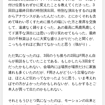
付け位置をわずかに変えたことを教えてくださった。3
回目は最終日前の特別演出回。特別な演出をするのは後
からアナウンスがあったんだったか。とにかくそれも含
めて味わい尽くすために後ろの端にいた方と座席を交換
して、遠慮なく踊りまくった。あの最高に馬鹿馬鹿しく
てド派手な演出には思いっ切り笑わせてもらった。最終
日の千秋楽はさらに大変な盛り上がりだったと聞くが、
こっちもそれほど負けてなかったと思う（強がり）。
ただ気になったのは、3回のうち後ろの2回はF岡さん自
らが前説をしていたことである。もしかしたら3回全て
だったかもしれない。会場内には場所が場所だけに家族
連れも多くいたのだが、F岡さんがどういう立場なのか
は、ほとんど伝わってなかったように思う。いま考えれ
ばその方がよかったのかもしれないが、もしかするとご
本人が買って出たのかもしれない。
それともうひとつ気になったのは、モーションの出来と