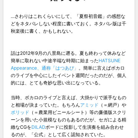
…さわりはこれくらいにして、「夏祭初音鑑」の感想な
どをネタバレしない程度に書いておく。ネタバレ版は千
秋楽後に書く、かもしれない。
話は2012年9月の八景島に遡る。夏も終わって休みなど
簡単に取れない中途半端な時期に始まった
HATSUNE
Appearance、通称「はつあぴ」
。簡単に言えばボカロ
のライブを中心にしたイベント週間だったのだが、個人
的には、とても奇妙な思い出になっている。
当時、ボカロのライブと言えば、大掛かりで派手なもの
と相場が決まっていた。もちろん
アミッド
（＝網戸）や
ポリッド
（＝農業用ビニールシート）等の廉価版スクリ
ーンを用いた小規模なものもあるのだが、セガによる精
緻なCGを
DILAD
ボードに投影して生演奏を組み合わせ
るのが、「公式」として広く認知されていた。