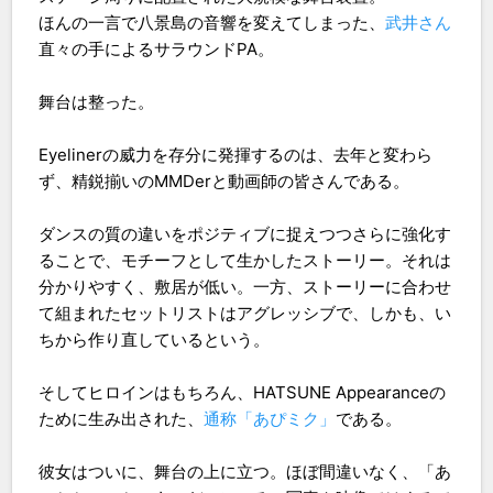
ほんの一言で八景島の音響を変えてしまった、
武井さん
直々の手によるサラウンドPA。
舞台は整った。
Eyelinerの威力を存分に発揮するのは、去年と変わら
ず、精鋭揃いのMMDerと動画師の皆さんである。
ダンスの質の違いをポジティブに捉えつつさらに強化す
ることで、モチーフとして生かしたストーリー。それは
分かりやすく、敷居が低い。一方、ストーリーに合わせ
て組まれたセットリストはアグレッシブで、しかも、い
ちから作り直しているという。
そしてヒロインはもちろん、HATSUNE Appearanceの
ために生み出された、
通称「あぴミク」
である。
彼女はついに、舞台の上に立つ。ほぼ間違いなく、「あ