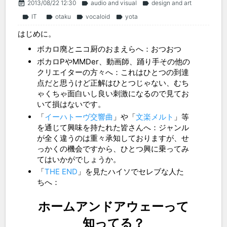
2013/08/22 12:30
audio and visual
design and art
event_note
label
label
IT
otaku
vocaloid
yota
label
label
label
label
はじめに。
ボカロ廃とニコ厨のおまえらへ：おつおつ
ボカロPやMMDer、動画師、踊り手その他の
クリエイターの方々へ：これはひとつの到達
点だと思うけど正解はひとつじゃない、むち
ゃくちゃ面白いし良い刺激になるので見てお
いて損はないです。
「
イーハトーヴ交響曲
」や「
文楽メルト
」等
を通じて興味を持たれた皆さんへ：ジャンル
が全く違うのは重々承知しておりますが、せ
っかくの機会ですから、ひとつ興に乗ってみ
てはいかがでしょうか。
「
THE END
」を見たハイソでセレブな人た
ちへ：
ホームアンドアウェーって
知ってる？