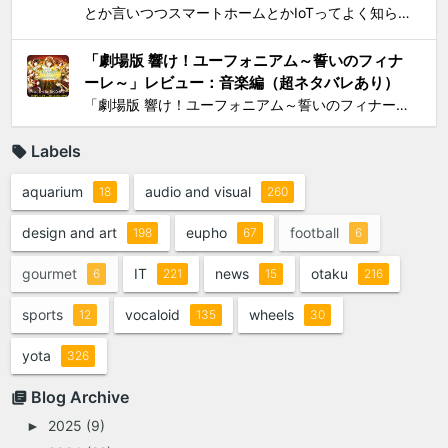
とか言いつつスマートホームとかIoTってよく知らんけど、おもしろ電気小物を活用して家電生活をもっとエンジョイしちゃおう！というわけで初歩的なものからIT系ガジェットまで一気に紹介して使い方の提案をしようと思う。 0）アナログ的なもの：リモコンコンセント、タイマーつきコンセント...
「劇場版 響け！ユーフォニアム～誓いのフィナ
ーレ～」レビュー：音楽編（超ネタバレあり）
「劇場版 響け！ユーフォニアム～誓いのフィナーレ～」レビューシリーズの最後は、 総論 と 作画編 に続いて音楽編。これまでの記事ではいささかシビアな見方をしてきたが、音楽は、これまでと同様の上質さでもって我々を楽しませてくれたと思う。 「ユーフォ」シリーズは、極めてすぐれた音...
Labels
aquarium
audio and visual
18
260
design and art
eupho
football
198
67
6
gourmet
IT
news
otaku
6
221
15
216
sports
vocaloid
wheels
12
135
30
yota
326
Blog Archive
2025
(9)
►