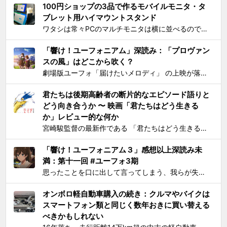
100円ショップの3品で作るモバイルモニタ・タ
ブレット用ハイマウントスタンド
ワタシは常々PCのマルチモニタは横に並べるのではなく縦に積み重ねろと主張してきたわけですが 📺📺 ← こうじゃなくて 📺 ← 📺 ← こう！ ノートPCの画面上部にモバイルモニター・タブレットをこのように配置するスタンドを探しても一長一短なので、100円ショ...
「響け！ユーフォニアム」深読み：「プロヴァン
スの風」はどこから吹く？
劇場版ユーフォ「届けたいメロディ」 の上映が落ち着いてきたので、そろそろ久美子が高校1年生時代の話をするのもおしまいにする頃合いと見て小ネタを投下。 原作小説とは違ってアニメ版では、課題曲：「プロヴァンスの風」、自由曲「三日月の舞」となっているのは皆さんご存知の通り。「...
君たちは後期高齢者の断片的なエピソード語りと
どう向き合うか 〜 映画「君たちはどう生きる
か」レビュー的な何か
宮崎駿監督の最新作である 「君たちはどう生きるか」 を、封切初日のちょうど先週に見た。 個人的には、アニメとしては楽しめたけど物語はつまらないと感じた。エンドクレジットのプロデューサー欄に実の息子である宮崎吾朗氏の名前が載ってて最悪とも思ったりしたのだが、見た直後に呟いたこと...
「響け！ユーフォニアム３」感想以上深読み未
満：第十一回 #ユーフォ3期
思ったことを口に出して言ってしまう、我らが失言王たる黄前久美子がまたもやブチかましてくれました。 「変ですよね、学校の吹奏楽って」 リアルな吹奏楽の世界では一種の禁句めいた話題らしいところまで切り込んでくるあたり、ユーフォ3の覚悟の程が再確認できます。 それはともかく久...
オンボロ軽自動車購入の続き：クルマやバイクは
スマートフォン類と同じく数年おきに買い替える
べきかもしれない