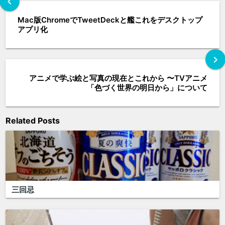
chevron_left
Mac版ChromeでTweetDeckと艦これをデスクトップ
アプリ化
chevron_right
アニメで学ぶ絵と写真の現在とこれから 〜TVアニメ
「色づく世界の明日から」について
Related Posts
三回忌