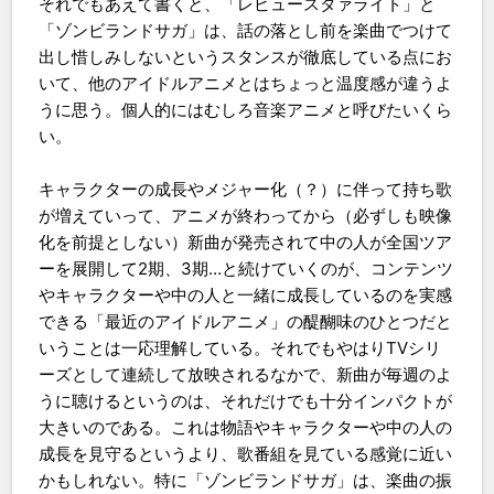
それでもあえて書くと、「レビュースタァライト」と
「ゾンビランドサガ」は、話の落とし前を楽曲でつけて
出し惜しみしないというスタンスが徹底している点にお
いて、他のアイドルアニメとはちょっと温度感が違うよ
うに思う。個人的にはむしろ音楽アニメと呼びたいくら
い。
キャラクターの成長やメジャー化（？）に伴って持ち歌
が増えていって、アニメが終わってから（必ずしも映像
化を前提としない）新曲が発売されて中の人が全国ツア
ーを展開して2期、3期…と続けていくのが、コンテンツ
やキャラクターや中の人と一緒に成長しているのを実感
できる「最近のアイドルアニメ」の醍醐味のひとつだと
いうことは一応理解している。それでもやはりTVシリ
ーズとして連続して放映されるなかで、新曲が毎週のよ
うに聴けるというのは、それだけでも十分インパクトが
大きいのである。これは物語やキャラクターや中の人の
成長を見守るというより、歌番組を見ている感覚に近い
かもしれない。特に「ゾンビランドサガ」は、楽曲の振