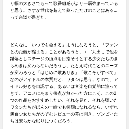
り幅の大きさでもって歌番組感がより一層強まっている
と思う。さすが世代を超えて蘇っただけのことはある…
って余談が過ぎた。
どんなに「いつでも会える」ようになろうと、「ファン
との距離が縮まる」ことがあろうと、エゴ丸出しで他を
蹴落としステージの頂点を目指そうとする少女たちのき
らめきは変わらないだろうし、たとえ時代ごとのニーズ
が変わろうと「はじめに歌ありき」「歌こそがすべて」
なのがアイドルの本質だと、ワタシは思う。なので、ア
イドル好きを自認する、あるいは音楽を自覚的に漁って
きて、アニメにあまり接点が無かった方にこそ、この2
つの作品をおすすめしたい。それを見た、それを聴いた
ワタシたちがほんの一瞬でも笑顔になれるなら、いずれ
舞台少女たちがのぞむレビューの幕は開き、ゾンビィた
ちは安らかな眠りにつくだろう。