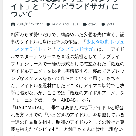
イト」と「ゾンビランドサガ」に
ついて
2018/11/25 11:27
audio and visual
otaku
yota
event_note
label
label
label
相変わらず勢いだけで、結論めいた妄想を先に書く。記
事のタイトルに挙げた2つの作品、「
少女☆歌劇 レヴュ
ースタァライト
」と「
ゾンビランドサガ
」は、「アイド
ルマスター」シリーズを直近の始祖として「ラブライ
ブ！」シリーズで一種の形式として確立された「最近の
アイドルアニメ」を総括し再構築する、極めてアグレッ
シブなスタンスをもって作られていると思う。もちろ
ん、アイドルを題材にしたアニメはアイマス以前でも枚
挙に暇がないが、ここでは「最近のアイドルアニメ」を
「モーニング娘。」や「AKB48」 から
「BABYMETAL」、果てはあまたの地下アイドルと呼ば
れる方々までの「いまどきのアイドル」を参照している
一連の作品群を指す。昭和のアイドルとしての矜持と葛
藤を抱えたゾンビィ4号こと純子ちゃんには申し訳ない