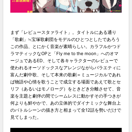
まず「レビュースタァライト」。タイトルにある通り
「歌劇」≒宝塚歌劇団をモデルのひとつとしたであろう
この作品、とにかく音楽が素晴らしい。カラフルかつド
ラマティックなOPと「Fly me to the moon」へのオマ
ージュであるED、そして各キャラクターのレビューで
使われるオーソドックスなアレンジながらバラエティに
富んだ劇中歌、そして本来の歌劇＝ミュージカルであれ
ば物語や心情を歌うことで成立する場面であえて歌とセ
リフ（あるいはモノローグ）をときどき分離させて、音
楽を主題と劇伴の間でシームレスに動かすその手つきが
何よりも鮮やかで、あの立体的でダイナミックな舞台上
のバトルシーンの描き方と相まって全12話を勢いだけで
見てしまった。