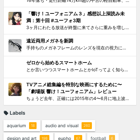
16年落ち・走行距離14万km超の中古の軽自動車、2006年式スズキKeiワークス（HN22S型）の2WD・MT版を買った のが1ヶ月とちょっと前、あれこれと手を加えては都度Twitterに報告していたが、購入当初に予定していたモデファイがだいたい落ち着いたので中間報告と、いじっ...
「響け！ユーフォニアム３」感想以上深読み未
満：第十回 #ユーフォ3期
3ヶ月にわたる放送が終盤に来てさらに重みを増して、それをどう自分なりに消化してテキストとして残せばいいかを考えてたら数週間が経過してました。難関である関西大会を前に北宇治高校吹奏楽部とその部長でひとりのユーフォニアム奏者でもある黄前久美子という人物に「史上最大の危機」が訪れたのが...
遠近両用メガネを新調
手持ちのメガネフレームのレンズを現在の視力に合わせて総入れ替えしてから気になり始めた手元を見るときの違和感が特にこの1年で増したので、思い切って遠近両用メガネを新調した。要するにアラフィフにふさわしく老眼が進んで近くが見えづらくなったので、道具でサポートせねばならなくなったわけで...
ゼロから始めるスマートホーム
とか言いつつスマートホームとかIoTってよく知らんけど、おもしろ電気小物を活用して家電生活をもっとエンジョイしちゃおう！というわけで初歩的なものからIT系ガジェットまで一気に紹介して使い方の提案をしようと思う。 0）アナログ的なもの：リモコンコンセント、タイマーつきコンセント...
TVアニメ総集編を特別な映画にするために〜
「劇場版 響け！ユーフォニアム」レビュー
ちょうど去年、正確には2015年の4〜6月に地上波放映されたTVシリーズアニメ「響け！ユーフォニアム」（以下TV版）に思いっきりハマって遂には舞台となった宇治への「聖地巡礼」まで敢行してしまったのは、このブログでご報告してきた通り。過去のあれこれを知りたい方は以下をどうぞ： ...
Labels
aquarium
audio and visual
18
260
design and art
eupho
football
198
67
6