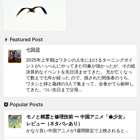
Featured Post
七回忌
2025年上半期はワタシの人生におけるターニングポイ
ントがいっぺんにやってきた印象が強かったが、その総
決算的なイベントを先日済ませてきた。 兄が亡くなっ
て数えで七年が経った ので、残された関係者のうち、
ワタシと姉と義姉の3人で集まって、会食がてら献杯し
てきた。つい先日まで父母...
Popular Posts
モノと精霊と修理技術 〜 中国アニメ「傘少女」
レビュー（ネタバレあり）
かなり良い中国アニメが1週間限定で上映されるとSNS上で見かけ、それがたまたま通勤圏内の映画館だったし、なにより「 羅小黒戦記 」で食らった衝撃を忘れることはできないので、 映画『傘少女 ー精霊たちの物語ー』 を見てきた。 いかにも中国アニメと思わせるプロローグからタイトルが...