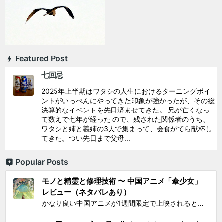
Featured Post
七回忌
2025年上半期はワタシの人生におけるターニングポイ
ントがいっぺんにやってきた印象が強かったが、その総
決算的なイベントを先日済ませてきた。 兄が亡くなっ
て数えで七年が経った ので、残された関係者のうち、
ワタシと姉と義姉の3人で集まって、会食がてら献杯し
てきた。つい先日まで父母...
Popular Posts
モノと精霊と修理技術 〜 中国アニメ「傘少女」
レビュー（ネタバレあり）
かなり良い中国アニメが1週間限定で上映されるとSNS上で見かけ、それがたまたま通勤圏内の映画館だったし、なにより「 羅小黒戦記 」で食らった衝撃を忘れることはできないので、 映画『傘少女 ー精霊たちの物語ー』 を見てきた。 いかにも中国アニメと思わせるプロローグからタイトルが...