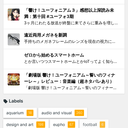
「響け！ユーフォニアム３」感想以上深読み未
満：第十回 #ユーフォ3期
3ヶ月にわたる放送が終盤に来てさらに重みを増して、それをどう自分なりに消化してテキストとして残せばいいかを考えてたら数週間が経過してました。難関である関西大会を前に北宇治高校吹奏楽部とその部長でひとりのユーフォニアム奏者でもある黄前久美子という人物に「史上最大の危機」が訪れたのが...
遠近両用メガネを新調
手持ちのメガネフレームのレンズを現在の視力に合わせて総入れ替えしてから気になり始めた手元を見るときの違和感が特にこの1年で増したので、思い切って遠近両用メガネを新調した。要するにアラフィフにふさわしく老眼が進んで近くが見えづらくなったので、道具でサポートせねばならなくなったわけで...
ゼロから始めるスマートホーム
とか言いつつスマートホームとかIoTってよく知らんけど、おもしろ電気小物を活用して家電生活をもっとエンジョイしちゃおう！というわけで初歩的なものからIT系ガジェットまで一気に紹介して使い方の提案をしようと思う。 0）アナログ的なもの：リモコンコンセント、タイマーつきコンセント...
「劇場版 響け！ユーフォニアム～誓いのフィナ
ーレ～」レビュー：音楽編（超ネタバレあり）
「劇場版 響け！ユーフォニアム～誓いのフィナーレ～」レビューシリーズの最後は、 総論 と 作画編 に続いて音楽編。これまでの記事ではいささかシビアな見方をしてきたが、音楽は、これまでと同様の上質さでもって我々を楽しませてくれたと思う。 「ユーフォ」シリーズは、極めてすぐれた音...
Labels
aquarium
audio and visual
18
260
design and art
eupho
football
198
67
6