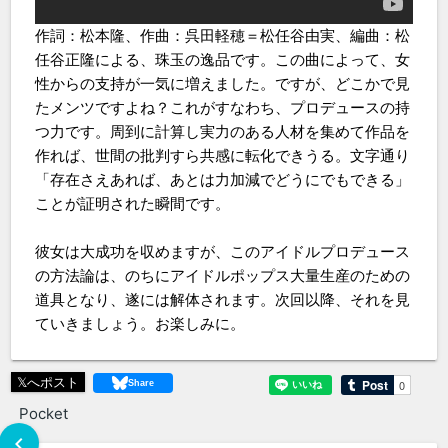
作詞：松本隆、作曲：呉田軽穂＝松任谷由実、編曲：松
任谷正隆による、珠玉の逸品です。この曲によって、女
性からの支持が一気に増えました。ですが、どこかで見
たメンツですよね？これがすなわち、プロデュースの持
つ力です。周到に計算し実力のある人材を集めて作品を
作れば、世間の批判すら共感に転化できうる。文字通り
「存在さえあれば、あとは力加減でどうにでもできる」
ことが証明された瞬間です。
彼女は大成功を収めますが、このアイドルプロデュース
の方法論は、のちにアイドルポップス大量生産のための
道具となり、遂には解体されます。次回以降、それを見
ていきましょう。お楽しみに。
𝕏へポスト
Pocket
chevron_left