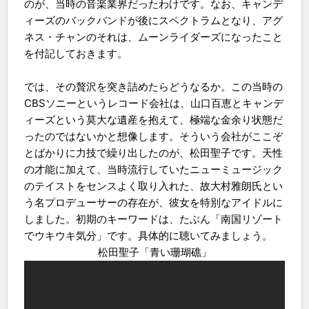
のが、当時の音楽業界だったわけです。なお、キャンデ
ィーズのバックバンドが後にスペクトラムとなり、アグ
ネス・チャンのそれは、ムーンライダーズになったこと
を付記しておきます。
では、その贅沢を突き詰めたらどうなるか。この当時の
CBSソニーというレコード会社は、山口百恵とキャンデ
ィーズという莫大な遺産を抱えて、極端な金余り状態だ
ったのではないかと想像します。そういう会社がここぞ
とばかりに力技で繰り出したのが、松田聖子です。天性
の才能に加えて、当時流行していたニューミュージック
のテイストをセンスよく取り入れた、故大村雅朗氏とい
う名プロデューサーの存在が、彼女を特別なアイドルに
しました。初期のキーワードは、たぶん「南国リゾート
でウキウキ気分」です。具体的に聴いてみましょう。
松田聖子「青い珊瑚礁」