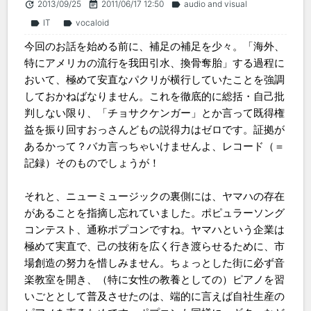
2013/09/25
2011/06/17 12:50
audio and visual
update
event_note
label
IT
vocaloid
label
label
今回のお話を始める前に、補足の補足を少々。「海外、
特にアメリカの流行を我田引水、換骨奪胎」する過程に
おいて、極めて安直なパクリが横行していたことを強調
しておかねばなりません。これを徹底的に総括・自己批
判しない限り、「チョサクケンガー」とか言って既得権
益を振り回すおっさんどもの説得力はゼロです。証拠が
あるかって？バカ言っちゃいけませんよ、レコード（＝
記録）そのものでしょうが！
それと、ニューミュージックの裏側には、ヤマハの存在
があることを指摘し忘れていました。ポピュラーソング
コンテスト、通称ポプコンですね。ヤマハという企業は
極めて実直で、己の技術を広く行き渡らせるために、市
場創造の努力を惜しみません。ちょっとした街に必ず音
楽教室を開き、（特に女性の教養としての）ピアノを習
いごととして普及させたのは、端的に言えば自社生産の