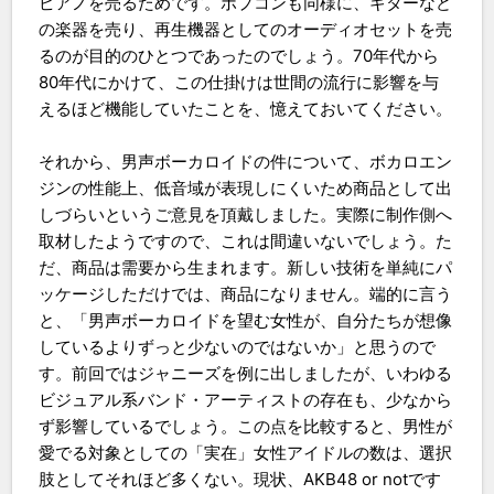
ピアノを売るためです。ポプコンも同様に、ギターなど
の楽器を売り、再生機器としてのオーディオセットを売
るのが目的のひとつであったのでしょう。70年代から
80年代にかけて、この仕掛けは世間の流行に影響を与
えるほど機能していたことを、憶えておいてください。
それから、男声ボーカロイドの件について、ボカロエン
ジンの性能上、低音域が表現しにくいため商品として出
しづらいというご意見を頂戴しました。実際に制作側へ
取材したようですので、これは間違いないでしょう。た
だ、商品は需要から生まれます。新しい技術を単純にパ
ッケージしただけでは、商品になりません。端的に言う
と、「男声ボーカロイドを望む女性が、自分たちが想像
しているよりずっと少ないのではないか」と思うので
す。前回ではジャニーズを例に出しましたが、いわゆる
ビジュアル系バンド・アーティストの存在も、少なから
ず影響しているでしょう。この点を比較すると、男性が
愛でる対象としての「実在」女性アイドルの数は、選択
肢としてそれほど多くない。現状、AKB48 or notです