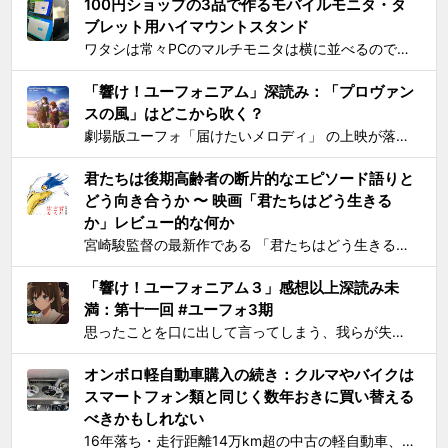
100円ショップの3品で作るモバイルモニタ・タ
ブレット用ハイマウントスタンド
ワタシは常々PCのマルチモニタは横に並べるのではなく縦に積み重ねろと主張してきたわけですが 📺📺 ← こうじゃなくて 📺 ← 📺 ← こう！ ノートPCの画面上部にモバイルモニター・タブレットをこのように配置するスタンドを探しても一長一短なので、100円ショ...
「響け！ユーフォニアム」深読み：「プロヴァン
スの風」はどこから吹く？
劇場版ユーフォ「届けたいメロディ」 の上映が落ち着いてきたので、そろそろ久美子が高校1年生時代の話をするのもおしまいにする頃合いと見て小ネタを投下。 原作小説とは違ってアニメ版では、課題曲：「プロヴァンスの風」、自由曲「三日月の舞」となっているのは皆さんご存知の通り。「...
君たちは後期高齢者の断片的なエピソード語りと
どう向き合うか 〜 映画「君たちはどう生きる
か」レビュー的な何か
宮崎駿監督の最新作である 「君たちはどう生きるか」 を、封切初日のちょうど先週に見た。 個人的には、アニメとしては楽しめたけど物語はつまらないと感じた。エンドクレジットのプロデューサー欄に実の息子である宮崎吾朗氏の名前が載ってて最悪とも思ったりしたのだが、見た直後に呟いたこと...
「響け！ユーフォニアム３」感想以上深読み未
満：第十一回 #ユーフォ3期
思ったことを口に出して言ってしまう、我らが失言王たる黄前久美子がまたもやブチかましてくれました。 「変ですよね、学校の吹奏楽って」 リアルな吹奏楽の世界では一種の禁句めいた話題らしいところまで切り込んでくるあたり、ユーフォ3の覚悟の程が再確認できます。 それはともかく久...
オンボロ軽自動車購入の続き：クルマやバイクは
スマートフォン類と同じく数年おきに買い替える
べきかもしれない
16年落ち・走行距離14万km超の中古の軽自動車、2006年式スズキKeiワークス（HN22S型）の2WD・MT版を買った のが1ヶ月とちょっと前、あれこれと手を加えては都度Twitterに報告していたが、購入当初に予定していたモデファイがだいたい落ち着いたので中間報告と、いじっ...