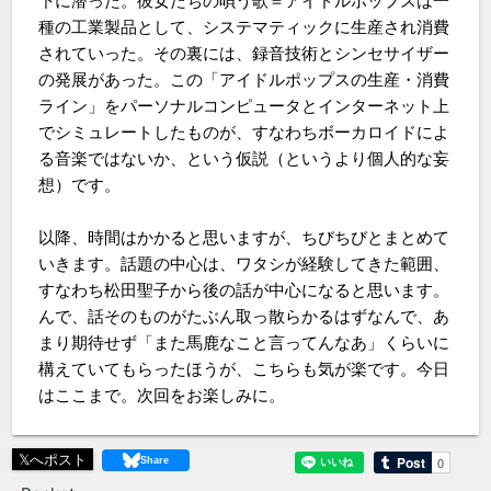
下に潜った。彼女たちの唄う歌＝アイドルポップスは一
種の工業製品として、システマティックに生産され消費
されていった。その裏には、録音技術とシンセサイザー
の発展があった。この「アイドルポップスの生産・消費
ライン」をパーソナルコンピュータとインターネット上
でシミュレートしたものが、すなわちボーカロイドによ
る音楽ではないか、という仮説（というより個人的な妄
想）です。
以降、時間はかかると思いますが、ちびちびとまとめて
いきます。話題の中心は、ワタシが経験してきた範囲、
すなわち松田聖子から後の話が中心になると思います。
んで、話そのものがたぶん取っ散らかるはずなんで、あ
まり期待せず「また馬鹿なこと言ってんなあ」くらいに
構えていてもらったほうが、こちらも気が楽です。今日
はここまで。次回をお楽しみに。
𝕏へポスト