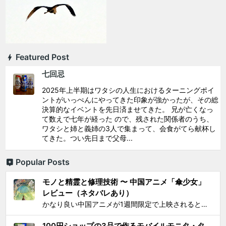
Featured Post
七回忌
2025年上半期はワタシの人生におけるターニングポイ
ントがいっぺんにやってきた印象が強かったが、その総
決算的なイベントを先日済ませてきた。 兄が亡くなっ
て数えで七年が経った ので、残された関係者のうち、
ワタシと姉と義姉の3人で集まって、会食がてら献杯し
てきた。つい先日まで父母...
Popular Posts
モノと精霊と修理技術 〜 中国アニメ「傘少女」
レビュー（ネタバレあり）
かなり良い中国アニメが1週間限定で上映されるとSNS上で見かけ、それがたまたま通勤圏内の映画館だったし、なにより「 羅小黒戦記 」で食らった衝撃を忘れることはできないので、 映画『傘少女 ー精霊たちの物語ー』 を見てきた。 いかにも中国アニメと思わせるプロローグからタイトルが...
100円ショップの3品で作るモバイルモニタ・タ