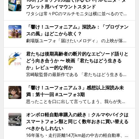
ブレット用ハイマウントスタンド
ワタシは常々PCのマルチモニタは横に並べるのではなく縦に積み重ねろと主張してきたわけですが 📺📺 ← こうじゃなくて 📺 ← 📺 ← こう！ ノートPCの画面上部にモバイルモニター・タブレットをこのように配置するスタンドを探しても一長一短なので、100円ショ...
「響け！ユーフォニアム」深読み：「プロヴァン
スの風」はどこから吹く？
劇場版ユーフォ「届けたいメロディ」 の上映が落ち着いてきたので、そろそろ久美子が高校1年生時代の話をするのもおしまいにする頃合いと見て小ネタを投下。 原作小説とは違ってアニメ版では、課題曲：「プロヴァンスの風」、自由曲「三日月の舞」となっているのは皆さんご存知の通り。「...
君たちは後期高齢者の断片的なエピソード語りと
どう向き合うか 〜 映画「君たちはどう生きる
か」レビュー的な何か
宮崎駿監督の最新作である 「君たちはどう生きるか」 を、封切初日のちょうど先週に見た。 個人的には、アニメとしては楽しめたけど物語はつまらないと感じた。エンドクレジットのプロデューサー欄に実の息子である宮崎吾朗氏の名前が載ってて最悪とも思ったりしたのだが、見た直後に呟いたこと...
「響け！ユーフォニアム３」感想以上深読み未
満：第十一回 #ユーフォ3期
思ったことを口に出して言ってしまう、我らが失言王たる黄前久美子がまたもやブチかましてくれました。 「変ですよね、学校の吹奏楽って」 リアルな吹奏楽の世界では一種の禁句めいた話題らしいところまで切り込んでくるあたり、ユーフォ3の覚悟の程が再確認できます。 それはともかく久...
オンボロ軽自動車購入の続き：クルマやバイクは
スマートフォン類と同じく数年おきに買い替える
べきかもしれない
16年落ち・走行距離14万km超の中古の軽自動車、2006年式スズキKeiワークス（HN22S型）の2WD・MT版を買った のが1ヶ月とちょっと前、あれこれと手を加えては都度Twitterに報告していたが、購入当初に予定していたモデファイがだいたい落ち着いたので中間報告と、いじっ...