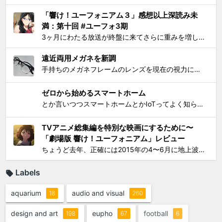
「響け！ユーフォニアム３」感想以上深読み未
満：第十回 #ユーフォ3期
3ヶ月にわたる放送が終盤に来てさらに重みを増して、それをどう自分なりに消化してテキストとして残せばいいかを考えてたら数週間が経過してました。難関である関西大会を前に北宇治高校吹奏楽部とその部長でひとりのユーフォニアム奏者でもある黄前久美子という人物に「史上最大の危機」が訪れたのが...
遠近両用メガネを新調
手持ちのメガネフレームのレンズを現在の視力に合わせて総入れ替えしてから気になり始めた手元を見るときの違和感が特にこの1年で増したので、思い切って遠近両用メガネを新調した。要するにアラフィフにふさわしく老眼が進んで近くが見えづらくなったので、道具でサポートせねばならなくなったわけで...
ゼロから始めるスマートホーム
とか言いつつスマートホームとかIoTってよく知らんけど、おもしろ電気小物を活用して家電生活をもっとエンジョイしちゃおう！というわけで初歩的なものからIT系ガジェットまで一気に紹介して使い方の提案をしようと思う。 0）アナログ的なもの：リモコンコンセント、タイマーつきコンセント...
TVアニメ総集編を特別な映画にするために〜
「劇場版 響け！ユーフォニアム」レビュー
ちょうど去年、正確には2015年の4〜6月に地上波放映されたTVシリーズアニメ「響け！ユーフォニアム」（以下TV版）に思いっきりハマって遂には舞台となった宇治への「聖地巡礼」まで敢行してしまったのは、このブログでご報告してきた通り。過去のあれこれを知りたい方は以下をどうぞ： ...
Labels
aquarium
audio and visual
18
260
design and art
eupho
football
198
67
6