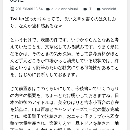
2011/06/09 13:54
audio and visual
IT
vocaloid
event_note
label
label
label
Twitterばっかりやってて、長い文章を書くのは久しぶ
り。なんか違和感あるなｗ
というわけで、表題の件です。いつかやらんとなあと考
えていたことを、文章化してみる試みです。うまく形に
なるかは、そのときの気分次第。そして参考資料がほと
んど手元どころか市場からも消失している現状では、評
論というより随筆みたいな駄文になる可能性があること
を、はじめにお断りしておきます。
さて前置きはこのくらいにして、今後書いていくつもり
の内容の概要を、ちょっとだけ明かしておきますね。日
本の戦後のアイドルは、美空ひばりと吉永小百合の存在
を始点に、山口百恵とキャンディーズで一定の型が完成
され、松田聖子で洗練され、おニャン子クラブから乙女
塾で大量生産され、宮沢りえで一旦トドメを刺され、地