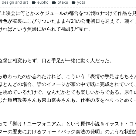
design and art
eupho
otaku
yota
l
label
label
label
露上映会に何とかスケジュールの都合をつけ駆けつけて作品を
色が脳裏にこびりついたまま4/21の公開初日を迎えて、朝イ
ければという焦燥に駆られて4回ほど見た。
監督は相変わらず、口と手足が一緒に動く人だった。
ら教わったのか忘れたけれど、こういう「表情や手足はもちろ
ほとんどの場合、話のイメージが頭の中で既に完成されていて
を眺めているだけで、なんだかとても楽しいからである。原作
じた種﨑敦美さんも東山奈央さんも、仕事の皮をぺりっとめく
って「響け！ユーフォニアム」という原作小説＆イラスト・コ
ターの歴史におけるフィードバック奏法の発明」のような状態