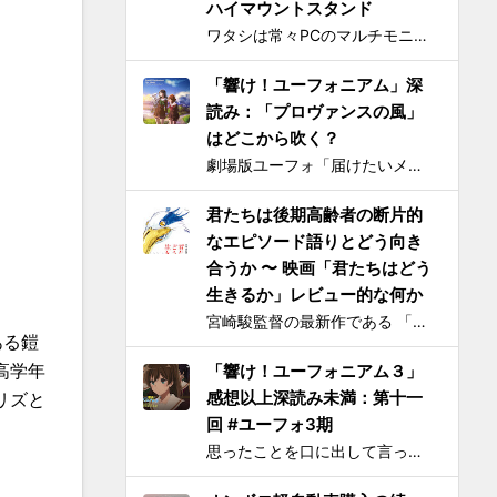
ハイマウントスタンド
ワタシは常々PCのマルチモニタは横に並べるのではなく縦に積み重ねろと主張してきたわけですが 📺📺 ← こうじゃなくて 📺 ← 📺 ← こう！ ノートPCの画面上部にモバイルモニター・タブレットをこのように配置するスタンドを探しても一長一短なので、100円ショ...
「響け！ユーフォニアム」深
読み：「プロヴァンスの風」
はどこから吹く？
劇場版ユーフォ「届けたいメロディ」 の上映が落ち着いてきたので、そろそろ久美子が高校1年生時代の話をするのもおしまいにする頃合いと見て小ネタを投下。 原作小説とは違ってアニメ版では、課題曲：「プロヴァンスの風」、自由曲「三日月の舞」となっているのは皆さんご存知の通り。「...
君たちは後期高齢者の断片的
なエピソード語りとどう向き
合うか 〜 映画「君たちはどう
生きるか」レビュー的な何か
宮崎駿監督の最新作である 「君たちはどう生きるか」 を、封切初日のちょうど先週に見た。 個人的には、アニメとしては楽しめたけど物語はつまらないと感じた。エンドクレジットのプロデューサー欄に実の息子である宮崎吾朗氏の名前が載ってて最悪とも思ったりしたのだが、見た直後に呟いたこと...
ある鎧
高学年
「響け！ユーフォニアム３」
感想以上深読み未満：第十一
リズと
回 #ユーフォ3期
思ったことを口に出して言ってしまう、我らが失言王たる黄前久美子がまたもやブチかましてくれました。 「変ですよね、学校の吹奏楽って」 リアルな吹奏楽の世界では一種の禁句めいた話題らしいところまで切り込んでくるあたり、ユーフォ3の覚悟の程が再確認できます。 それはともかく久...