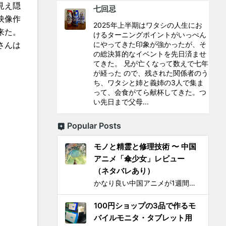
見え隠
七回忌
映像作
2025年上半期はワタシの人生にお
来た。
けるターニングポイントがいっぺん
さんは
にやってきた印象が強かったが、そ
の総決算的なイベントを先日済ませ
てきた。 兄が亡くなって数えで七年
が経った ので、残された関係者のう
ち、ワタシと姉と義姉の3人で集ま
って、会食がてら献杯してきた。つ
い先日まで父母...
Popular Posts
モノと精霊と修理技術 〜 中国
アニメ「傘少女」レビュー
（ネタバレあり）
かなり良い中国アニメが1週間限定で上映されるとSNS上で見かけ、それがたまたま通勤圏内の映画館だったし、なにより「 羅小黒戦記 」で食らった衝撃を忘れることはできないので、 映画『傘少女 ー精霊たちの物語ー』 を見てきた。 いかにも中国アニメと思わせるプロローグからタイトルが...
100円ショップの3品で作るモ
バイルモニタ・タブレット用