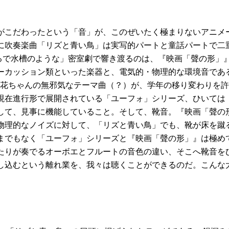
がこだわったという「音」が、このぜいたく極まりないアニメ
に吹奏楽曲「リズと青い鳥」は実写的パートと童話パートで二
まるで水槽のような」密室劇で響き渡るのは、『映画「聲の形」
ーカッション類といった楽器と、電気的・物理的な環境音であ
々花ちゃんの無邪気なテーマ曲（？）が、学年の移り変わりを
現在進行形で展開されている「ユーフォ」シリーズ、ひいては
して、見事に機能していること。そして、靴音。『映画「聲の
物理的なノイズに対して、「リズと青い鳥」でも、靴が床を蹴
までもなく「ユーフォ」シリーズと『映画「聲の形」』は極め
たりが奏でるオーボエとフルートの音色の違い、そこへ靴音を
し込むという離れ業を、我々は聴くことができるのだ。こんな