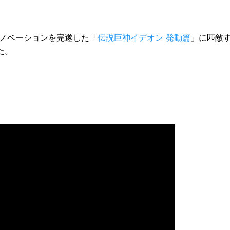
イノベーションを完遂した「
伝説巨神イデオン 発動篇
」に匹敵
た。