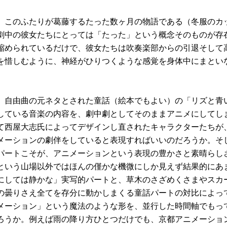
、このふたりが葛藤するたった数ヶ月の物語である（冬服のカ
劇中の彼女たちにとっては「たった」という概念そのものが存
縮められているだけで、彼女たちは吹奏楽部からの引退そして
を惜しむように、神経がひりつくような感覚を身体中にまとい
、自由曲の元ネタとされた童話（絵本でもよい）の「リズと青
している音楽の内容を、劇中劇としてそのままアニメにしてし
て西屋大志氏によってデザインし直されたキャラクターたちが
メーションの劇伴をしていると表現すればいいのだろうか。そ
パートこそが、アニメーションという表現の豊かさと素晴らし
という山場以外ではほんの僅かな機微にしか見えず結果的にあ
にしては静かな」実写的パートと、草木のさざめくさまやスカ
の曇りさえ全てを存分に動かしまくる童話パートの対比によっ
メーション」という魔法のような形を、並行した時間軸でもっ
ろうか。例えば雨の降り方ひとつだけでも、京都アニメーショ