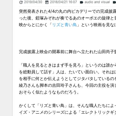
2019/04/30
2018/04/21 16:07
audio and visual
update
event_note
label
labe
突然発表された4/4の丸の内ピカデリーでの完成披
った後、鎧塚みぞれが奏でるあのオーボエの旋律と音
映からとにかく「
リズと青い鳥
」という映画を見な
完成披露上映会の開幕前に舞台へ立たれた山田尚子
「職人を見るときはまず手を見ろ」というのは誰か
を総動員して話す」人は、たいてい面白い。それは
を相手に何とか伝えようとしてジタバタしているの
綾乃さんも脚本の吉田玲子さんも、今回の主役を演
おそらく似たようなものだろう。
かくして「リズと青い鳥」は、そんな職人たちによ
イズ・アニメのシリーズによる「エレクトリックギ