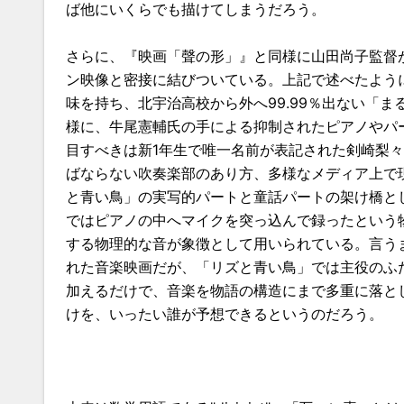
ば他にいくらでも描けてしまうだろう。
さらに、『映画「聲の形」』と同様に山田尚子監督
ン映像と密接に結びついている。上記で述べたよう
味を持ち、北宇治高校から外へ99.99％出ない「
様に、牛尾憲輔氏の手による抑制されたピアノやパ
目すべきは新1年生で唯一名前が表記された剣崎梨
ばならない吹奏楽部のあり方、多様なメディア上で
と青い鳥」の実写的パートと童話パートの架け橋と
ではピアノの中へマイクを突っ込んで録ったという
する物理的な音が象徴として用いられている。言う
れた音楽映画だが、「リズと青い鳥」では主役のふ
加えるだけで、音楽を物語の構造にまで多重に落と
けを、いったい誰が予想できるというのだろう。