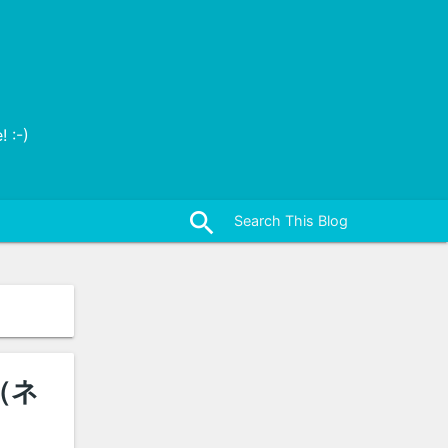
 :-)
close
search
（ネ