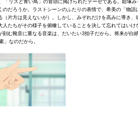
素」とは、「リズと青い鳥」の冒頭に掲げられたテーゼである。鎧塚
くのだろうか。ラストシーンのふたりの表情で、希美の「物語
る（片方は見えないが）。しかし、みぞれだけを高みに導き、
大人たちがその様子を俯瞰していることを決して忘れてはいけ
が刻む靴音に重なる音楽は、だいたい3拍子だから。将来が白
素」なのだから。