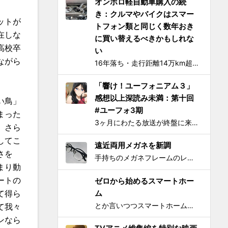
オンボロ軽自動車購入の続
き：クルマやバイクはスマー
ットが
トフォン類と同じく数年おき
在しな
に買い替えるべきかもしれな
高校卒
い
ながら
16年落ち・走行距離14万km超の中古の軽自動車、2006年式スズキKeiワークス（HN22S型）の2WD・MT版を買った のが1ヶ月とちょっと前、あれこれと手を加えては都度Twitterに報告していたが、購入当初に予定していたモデファイがだいたい落ち着いたので中間報告と、いじっ...
「響け！ユーフォニアム３」
感想以上深読み未満：第十回
い鳥」
#ユーフォ3期
まった
3ヶ月にわたる放送が終盤に来てさらに重みを増して、それをどう自分なりに消化してテキストとして残せばいいかを考えてたら数週間が経過してました。難関である関西大会を前に北宇治高校吹奏楽部とその部長でひとりのユーフォニアム奏者でもある黄前久美子という人物に「史上最大の危機」が訪れたのが...
、さら
してこ
遠近両用メガネを新調
さを
手持ちのメガネフレームのレンズを現在の視力に合わせて総入れ替えしてから気になり始めた手元を見るときの違和感が特にこの1年で増したので、思い切って遠近両用メガネを新調した。要するにアラフィフにふさわしく老眼が進んで近くが見えづらくなったので、道具でサポートせねばならなくなったわけで...
まり動
ートの
ゼロから始めるスマートホー
ム
て得ら
とか言いつつスマートホームとかIoTってよく知らんけど、おもしろ電気小物を活用して家電生活をもっとエンジョイしちゃおう！というわけで初歩的なものからIT系ガジェットまで一気に紹介して使い方の提案をしようと思う。 0）アナログ的なもの：リモコンコンセント、タイマーつきコンセント...
て我々
ンなら