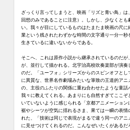
ざっくり言ってしまうと、映画「リズと青い鳥」は
回想のみであることに注意）。しかし、少なくとも
い。我々が目にしているものはたまたま映画の尺に
業という残されたわずかな時間の文字通り一分一秒
生きているに違いないからである。
そこへ、これは原作小説から継承されているのだが
が、並行して描かれる。北宇治高校吹奏楽部が演奏
のだ。「ユーフォ」シリーズからのスピンオフとし
に異質な、世界名作劇場みたいな筆致の王道的アニ
の、主役のふたりの関係に重ね合わせたような童話
我々に教えてくれる。あまりにも自然すぎてここぞ
いていないように感じられる「京都アニメーション
裾やシーツが空気に揺れるさま、果ては一瞬の表情
れた、「技術は同じで表現がまるで違う同一のアニ
に見せつけてくれるのだ。こんなぜいたくがあるだ