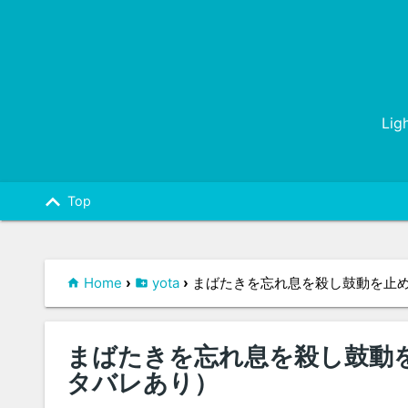
Lig
keyboard_arrow_up
Top
Home
›
yota
›
まばたきを忘れ息を殺し鼓動を止め
まばたきを忘れ息を殺し鼓動
タバレあり）