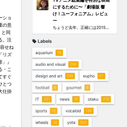
TVアニメ総集編を特別な映画
にするために〜「劇場版 響
け！ユーフォニアム」レビュ
ーショ
ー
重の意
ちょうど去年、正確には2015年の4〜6月に地上波放映されたTVシリーズアニメ「響け！ユーフォニアム」（以下TV版）に思いっきりハマって遂には舞台となった宇治への「聖地巡礼」まで敢行してしまったのは、このブログでご報告してきた通り。過去のあれこれを知りたい方は以下をどうぞ： ...
』と同
る。注
Labels
許容せね
aquarium
18
「リズ
形」』
audio and visual
260
る・こ
design and art
eupho
198
67
てすぐ
ひとつ
football
gourmet
6
6
大仕掛
IT
news
otaku
221
15
216
sports
vocaloid
12
135
wheels
yota
30
326