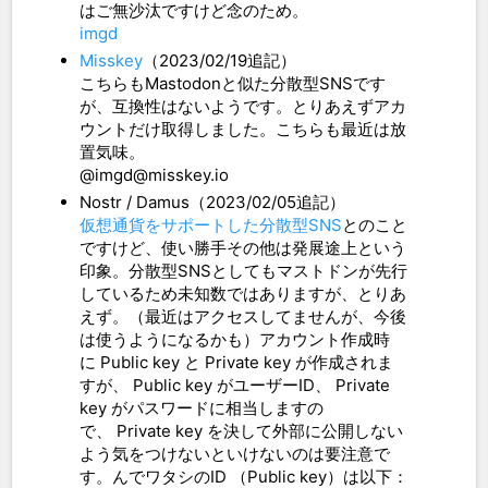
はご無沙汰ですけど念のため。
imgd
Misskey
（2023/02/19追記）
こちらもMastodonと似た分散型SNSです
が、互換性はないようです。とりあえずアカ
ウントだけ取得しました。こちらも最近は放
置気味。
@imgd@misskey.io
Nostr / Damus（2023/02/05追記）
仮想通貨をサポートした分散型SNS
とのこと
ですけど、使い勝手その他は発展途上という
印象。分散型SNSとしてもマストドンが先行
しているため未知数ではありますが、とりあ
えず。（最近はアクセスしてませんが、今後
は使うようになるかも）アカウント作成時
に Public key と Private key が作成されま
すが、 Public key がユーザーID、 Private
key がパスワードに相当しますの
で、 Private key を決して外部に公開しない
よう気をつけないといけないのは要注意で
す。んでワタシのID （Public key）は以下：