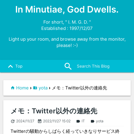
In Minutiae, God Dwells.
For short, " I. M. G. D. "
Established : 1997/12/07
Light up your room, and browse away from the monitor,
please! :-)
search
close
keyboard_arrow_up
Top
Home
›
yota
›
メモ：Twitter以外の連絡先
メモ：Twitter以外の連絡先
2024/11/27
2022/11/27 15:02
IT
yota
update
event_note
label
label
Twitterの騒動からしばらく経っていきなりサービス終