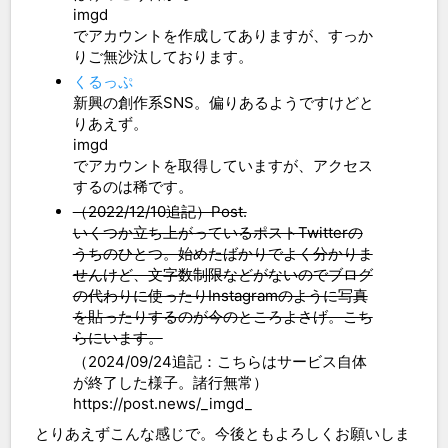
imgd
でアカウントを作成してありますが、すっか
りご無沙汰しております。
くるっぷ
新興の創作系SNS。偏りあるようですけどと
りあえず。
imgd
でアカウントを取得していますが、アクセス
するのは稀です。
（2022/12/10追記）Post.
いくつか立ち上がっているポストTwitterの
うちのひとつ。始めたばかりでよく分かりま
せんけど、文字数制限などがないのでブログ
の代わりに使ったりInstagramのように写真
を貼ったりするのが今のところよさげ。こち
らにいます。
（2024/09/24追記：こちらはサービス自体
が終了した様子。諸行無常）
https://post.news/_imgd_
とりあえずこんな感じで。今後ともよろしくお願いしま