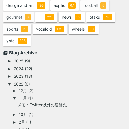
design and art
eupho
football
198
67
6
gourmet
IT
news
otaku
6
221
15
216
sports
vocaloid
wheels
12
135
30
yota
326
Blog Archive
2025
(9)
►
2024
(22)
►
2023
(18)
►
2022
(6)
▼
12月
(2)
►
11月
(1)
▼
メモ：Twitter以外の連絡先
10月
(1)
►
2月
(1)
►