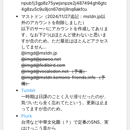
npub1j3gp8z75ywjsnpze2j487494gh6gtc
4g8zu5c9u9jcn67dnlj9nq6akfcu
マストドン（2024/11/27追記：mstdn.jp以
外のアカウントを削除しました）
以下のサーバにアカウントを作成してありま
す。なお下2つはほとんど使わないと思いま
すが念のため。ただ最近はほとんどアクセス
してません…
@imgd@mstdn.jp
@imgd@pawoo.net
@imgd@fedibird.com
@imgd@vocalodon.net （予備）
@imgd@mstdn.kemono-friends.info （予
備）
Tumblr
一時期は日課のごとく入り浸りだったのが、
気づいたら全く忘れてたという。更新は止ま
ってますが念のため。
Plurk
台湾など中華文化圏（？）で定番のSNS。実
はけっこう昔から