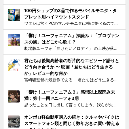
100円ショップの3品で作るモバイルモニタ・タ
ブレット用ハイマウントスタンド
ワタシは常々PCのマルチモニタは横に並べるのではなく縦に積み重ねろと主張してきたわけですが 📺📺 ← こうじゃなくて 📺 ← 📺 ← こう！ ノートPCの画面上部にモバイルモニター・タブレットをこのように配置するスタンドを探しても一長一短なので、100円ショ...
「響け！ユーフォニアム」深読み：「プロヴァン
スの風」はどこから吹く？
劇場版ユーフォ「届けたいメロディ」 の上映が落ち着いてきたので、そろそろ久美子が高校1年生時代の話をするのもおしまいにする頃合いと見て小ネタを投下。 原作小説とは違ってアニメ版では、課題曲：「プロヴァンスの風」、自由曲「三日月の舞」となっているのは皆さんご存知の通り。「...
君たちは後期高齢者の断片的なエピソード語りと
どう向き合うか 〜 映画「君たちはどう生きる
か」レビュー的な何か
宮崎駿監督の最新作である 「君たちはどう生きるか」 を、封切初日のちょうど先週に見た。 個人的には、アニメとしては楽しめたけど物語はつまらないと感じた。エンドクレジットのプロデューサー欄に実の息子である宮崎吾朗氏の名前が載ってて最悪とも思ったりしたのだが、見た直後に呟いたこと...
「響け！ユーフォニアム３」感想以上深読み未
満：第十一回 #ユーフォ3期
思ったことを口に出して言ってしまう、我らが失言王たる黄前久美子がまたもやブチかましてくれました。 「変ですよね、学校の吹奏楽って」 リアルな吹奏楽の世界では一種の禁句めいた話題らしいところまで切り込んでくるあたり、ユーフォ3の覚悟の程が再確認できます。 それはともかく久...
オンボロ軽自動車購入の続き：クルマやバイクは
スマートフォン類と同じく数年おきに買い替える