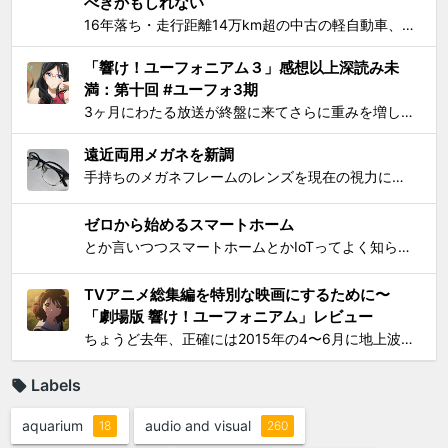
べきかもしれない
16年落ち・走行距離14万km超の中古の軽自動車、2006年式スズキKeiワークス（HN22S型）の2WD・MT版を買った のが1ヶ月とちょっと前、あれこれと手を加えては都度Twitterに報告していたが、購入当初に予定していたモデファイがだいたい落ち着いたので中間報告と、いじっ...
「響け！ユーフォニアム３」感想以上深読み未
満：第十回 #ユーフォ3期
3ヶ月にわたる放送が終盤に来てさらに重みを増して、それをどう自分なりに消化してテキストとして残せばいいかを考えてたら数週間が経過してました。難関である関西大会を前に北宇治高校吹奏楽部とその部長でひとりのユーフォニアム奏者でもある黄前久美子という人物に「史上最大の危機」が訪れたのが...
遠近両用メガネを新調
手持ちのメガネフレームのレンズを現在の視力に合わせて総入れ替えしてから気になり始めた手元を見るときの違和感が特にこの1年で増したので、思い切って遠近両用メガネを新調した。要するにアラフィフにふさわしく老眼が進んで近くが見えづらくなったので、道具でサポートせねばならなくなったわけで...
ゼロから始めるスマートホーム
とか言いつつスマートホームとかIoTってよく知らんけど、おもしろ電気小物を活用して家電生活をもっとエンジョイしちゃおう！というわけで初歩的なものからIT系ガジェットまで一気に紹介して使い方の提案をしようと思う。 0）アナログ的なもの：リモコンコンセント、タイマーつきコンセント...
TVアニメ総集編を特別な映画にするために〜
「劇場版 響け！ユーフォニアム」レビュー
ちょうど去年、正確には2015年の4〜6月に地上波放映されたTVシリーズアニメ「響け！ユーフォニアム」（以下TV版）に思いっきりハマって遂には舞台となった宇治への「聖地巡礼」まで敢行してしまったのは、このブログでご報告してきた通り。過去のあれこれを知りたい方は以下をどうぞ： ...
Labels
aquarium
audio and visual
18
260