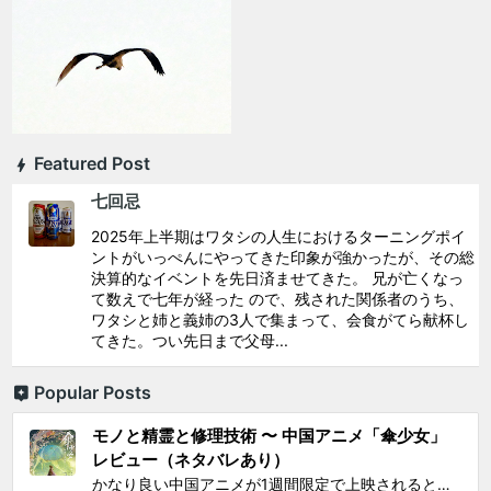
Featured Post
七回忌
2025年上半期はワタシの人生におけるターニングポイ
ントがいっぺんにやってきた印象が強かったが、その総
決算的なイベントを先日済ませてきた。 兄が亡くなっ
て数えで七年が経った ので、残された関係者のうち、
ワタシと姉と義姉の3人で集まって、会食がてら献杯し
てきた。つい先日まで父母...
Popular Posts
モノと精霊と修理技術 〜 中国アニメ「傘少女」
レビュー（ネタバレあり）
かなり良い中国アニメが1週間限定で上映されるとSNS上で見かけ、それがたまたま通勤圏内の映画館だったし、なにより「 羅小黒戦記 」で食らった衝撃を忘れることはできないので、 映画『傘少女 ー精霊たちの物語ー』 を見てきた。 いかにも中国アニメと思わせるプロローグからタイトルが...