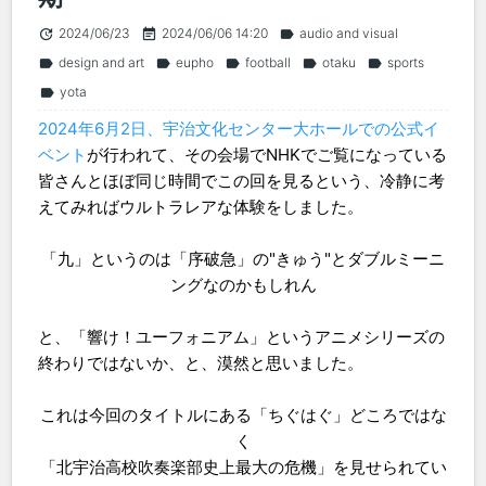
2024/06/23
2024/06/06 14:20
audio and visual
update
event_note
label
design and art
eupho
football
otaku
sports
label
label
label
label
label
yota
label
2024年6月2日、宇治文化センター大ホールでの公式イ
ベント
が行われて、その会場でNHKでご覧になっている
皆さんとほぼ同じ時間でこの回を見るという、冷静に考
えてみればウルトラレアな体験をしました。
「九」というのは「序破急」の"きゅう"とダブルミーニ
ングなのかもしれん
と、「響け！ユーフォニアム」というアニメシリーズの
終わりではないか、と、漠然と思いました。
これは今回のタイトルにある「ちぐはぐ」どころではな
く
「北宇治高校吹奏楽部史上最大の危機」を見せられてい