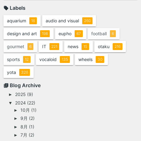
Labels
aquarium
audio and visual
18
260
design and art
eupho
football
198
67
6
gourmet
IT
news
otaku
6
221
15
216
sports
vocaloid
wheels
12
135
30
yota
326
Blog Archive
2025
(9)
►
2024
(22)
▼
10月
(1)
►
9月
(2)
►
8月
(1)
►
7月
(2)
►