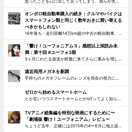
思ったことを口に出して言ってしまう、我らが失言王たる黄前久美子がまたもやブチかましてくれました。 「変ですよね、学校の吹奏楽って」 リアルな吹奏楽の世界では一種の禁句めいた話題らしいところまで切り込んでくるあたり、ユーフォ3の覚悟の程が再確認できます。 それはともかく久...
オンボロ軽自動車購入の続き：クルマやバイクは
スマートフォン類と同じく数年おきに買い替える
べきかもしれない
16年落ち・走行距離14万km超の中古の軽自動車、2006年式スズキKeiワークス（HN22S型）の2WD・MT版を買った のが1ヶ月とちょっと前、あれこれと手を加えては都度Twitterに報告していたが、購入当初に予定していたモデファイがだいたい落ち着いたので中間報告と、いじっ...
「響け！ユーフォニアム３」感想以上深読み未
満：第十回 #ユーフォ3期
3ヶ月にわたる放送が終盤に来てさらに重みを増して、それをどう自分なりに消化してテキストとして残せばいいかを考えてたら数週間が経過してました。難関である関西大会を前に北宇治高校吹奏楽部とその部長でひとりのユーフォニアム奏者でもある黄前久美子という人物に「史上最大の危機」が訪れたのが...
遠近両用メガネを新調
手持ちのメガネフレームのレンズを現在の視力に合わせて総入れ替えしてから気になり始めた手元を見るときの違和感が特にこの1年で増したので、思い切って遠近両用メガネを新調した。要するにアラフィフにふさわしく老眼が進んで近くが見えづらくなったので、道具でサポートせねばならなくなったわけで...
ゼロから始めるスマートホーム
とか言いつつスマートホームとかIoTってよく知らんけど、おもしろ電気小物を活用して家電生活をもっとエンジョイしちゃおう！というわけで初歩的なものからIT系ガジェットまで一気に紹介して使い方の提案をしようと思う。 0）アナログ的なもの：リモコンコンセント、タイマーつきコンセント...
TVアニメ総集編を特別な映画にするために〜
「劇場版 響け！ユーフォニアム」レビュー
ちょうど去年、正確には2015年の4〜6月に地上波放映されたTVシリーズアニメ「響け！ユーフォニアム」（以下TV版）に思いっきりハマって遂には舞台となった宇治への「聖地巡礼」まで敢行してしまったのは、このブログでご報告してきた通り。過去のあれこれを知りたい方は以下をどうぞ： ...