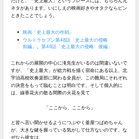
たけど、「史上最大」というフレーズには、もちろん元
ネタがあります。いにしえの映画好きやオタクならピン
ときたことでしょう。
映画「史上最大の作戦」
ウルトラセブン第48話「史上最大の侵略
前編」
、
第49話「史上最大の侵略 後編」
これからの展開の中心に滝先生がいるのは間違いないで
すが、「史上最大」が総力戦を描く宿命にある以上、北
宇治高校吹奏楽部に関わる全員が、この難局にそれぞれ
の決意をもって臨むことは明白です。そして個人的に
は、線香花火の散る間際の火花を見て
「ここから、ここから」
と皆へ言い聞かせるようにつぶやく釜屋つばめちゃん
が、大きな鍵を握っている気がして仕方ないのです。な
ぜなら彼女は、