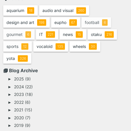
aquarium
audio and visual
18
260
design and art
eupho
football
198
67
6
gourmet
IT
news
otaku
6
221
15
216
sports
vocaloid
wheels
12
135
30
yota
326
Blog Archive
2025
(9)
►
2024
(22)
►
2023
(18)
►
2022
(6)
►
2021
(15)
►
2020
(7)
►
2019
(9)
►