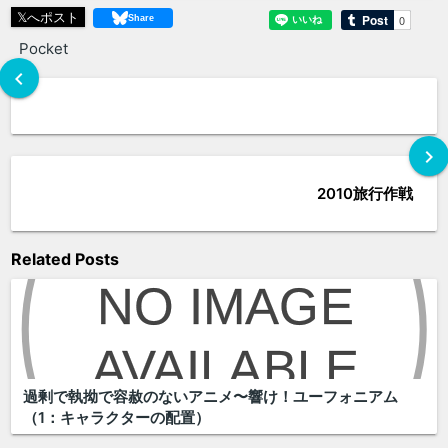
𝕏へポスト
Pocket
chevron_left
chevron_right
2010旅行作戦
Related Posts
過剰で執拗で容赦のないアニメ〜響け！ユーフォニアム
（1：キャラクターの配置）