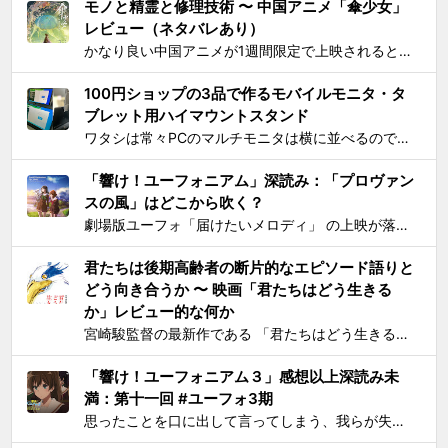
モノと精霊と修理技術 〜 中国アニメ「傘少女」
レビュー（ネタバレあり）
かなり良い中国アニメが1週間限定で上映されるとSNS上で見かけ、それがたまたま通勤圏内の映画館だったし、なにより「 羅小黒戦記 」で食らった衝撃を忘れることはできないので、 映画『傘少女 ー精霊たちの物語ー』 を見てきた。 いかにも中国アニメと思わせるプロローグからタイトルが...
100円ショップの3品で作るモバイルモニタ・タ
ブレット用ハイマウントスタンド
ワタシは常々PCのマルチモニタは横に並べるのではなく縦に積み重ねろと主張してきたわけですが 📺📺 ← こうじゃなくて 📺 ← 📺 ← こう！ ノートPCの画面上部にモバイルモニター・タブレットをこのように配置するスタンドを探しても一長一短なので、100円ショ...
「響け！ユーフォニアム」深読み：「プロヴァン
スの風」はどこから吹く？
劇場版ユーフォ「届けたいメロディ」 の上映が落ち着いてきたので、そろそろ久美子が高校1年生時代の話をするのもおしまいにする頃合いと見て小ネタを投下。 原作小説とは違ってアニメ版では、課題曲：「プロヴァンスの風」、自由曲「三日月の舞」となっているのは皆さんご存知の通り。「...
君たちは後期高齢者の断片的なエピソード語りと
どう向き合うか 〜 映画「君たちはどう生きる
か」レビュー的な何か
宮崎駿監督の最新作である 「君たちはどう生きるか」 を、封切初日のちょうど先週に見た。 個人的には、アニメとしては楽しめたけど物語はつまらないと感じた。エンドクレジットのプロデューサー欄に実の息子である宮崎吾朗氏の名前が載ってて最悪とも思ったりしたのだが、見た直後に呟いたこと...
「響け！ユーフォニアム３」感想以上深読み未
満：第十一回 #ユーフォ3期
思ったことを口に出して言ってしまう、我らが失言王たる黄前久美子がまたもやブチかましてくれました。 「変ですよね、学校の吹奏楽って」 リアルな吹奏楽の世界では一種の禁句めいた話題らしいところまで切り込んでくるあたり、ユーフォ3の覚悟の程が再確認できます。 それはともかく久...