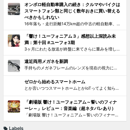
オンボロ軽自動車購入の続き：クルマやバイクは
スマートフォン類と同じく数年おきに買い替える
べきかもしれない
16年落ち・走行距離14万km超の中古の軽自動車、2006年式スズキKeiワークス（HN22S型）の2WD・MT版を買った のが1ヶ月とちょっと前、あれこれと手を加えては都度Twitterに報告していたが、購入当初に予定していたモデファイがだいたい落ち着いたので中間報告と、いじっ...
「響け！ユーフォニアム３」感想以上深読み未
満：第十回 #ユーフォ3期
3ヶ月にわたる放送が終盤に来てさらに重みを増して、それをどう自分なりに消化してテキストとして残せばいいかを考えてたら数週間が経過してました。難関である関西大会を前に北宇治高校吹奏楽部とその部長でひとりのユーフォニアム奏者でもある黄前久美子という人物に「史上最大の危機」が訪れたのが...
遠近両用メガネを新調
手持ちのメガネフレームのレンズを現在の視力に合わせて総入れ替えしてから気になり始めた手元を見るときの違和感が特にこの1年で増したので、思い切って遠近両用メガネを新調した。要するにアラフィフにふさわしく老眼が進んで近くが見えづらくなったので、道具でサポートせねばならなくなったわけで...
ゼロから始めるスマートホーム
とか言いつつスマートホームとかIoTってよく知らんけど、おもしろ電気小物を活用して家電生活をもっとエンジョイしちゃおう！というわけで初歩的なものからIT系ガジェットまで一気に紹介して使い方の提案をしようと思う。 0）アナログ的なもの：リモコンコンセント、タイマーつきコンセント...
「劇場版 響け！ユーフォニアム～誓いのフィナ
ーレ～」レビュー：音楽編（超ネタバレあり）
「劇場版 響け！ユーフォニアム～誓いのフィナーレ～」レビューシリーズの最後は、 総論 と 作画編 に続いて音楽編。これまでの記事ではいささかシビアな見方をしてきたが、音楽は、これまでと同様の上質さでもって我々を楽しませてくれたと思う。 「ユーフォ」シリーズは、極めてすぐれた音...
Labels