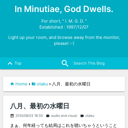
In Minutiae, God Dwells.
For short, " I. M. G. D. "
Established : 1997/12/07
Light up your room, and browse away from the monitor,
please! :-)
search
close
keyboard_arrow_up
Top
Home
›
otaku
›
八月、最初の水曜日
八月、最初の水曜日
2010/08/03 18:30
audio and visual
otaku
event_note
label
label
まぁ、何年経っても結局はこれを聴いちゃうということ