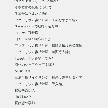
怖そうで怖くない少し怖い話
今敏監督の急逝について
刺繍かはたまた点描か
アクアリウム復活計画（苔のむすまで編）
GarageBandで初打ち込み中
コミケと飛行場
旧友・moshibi氏のこと
アクアリウム復活計画（掃除＆環境再構築編）
アクアリウム復活計画（魚類導入編）
Tweetボタンを変えてみた
海外のシェアウェアを購入
Music 3.0
三浦半島サイクリング（結果：途中リタイア）
アクアリウム復活計画（導入編）
秘密兵器投入
山は動いた
夏は恋の季節